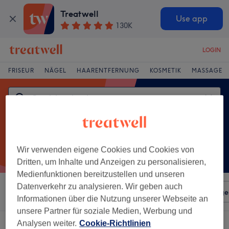
Treatwell
Use app
130K
LOGIN
FRISEUR
NÄGEL
HAARENTFERNUNG
KOSMETIK
MASSAGE
Wir verwenden eigene Cookies und Cookies von
Dritten, um Inhalte und Anzeigen zu personalisieren,
Medienfunktionen bereitzustellen und unseren
Datenverkehr zu analysieren. Wir geben auch
Sortieren nach
Beliebiger Preis
Salons
Expressange
Informationen über die Nutzung unserer Webseite an
unsere Partner für soziale Medien, Werbung und
Analysen weiter.
Cookie-Richtlinien
Ein Salon, der anbietet:
gewichtsabnahme in Marzahn, Berlin