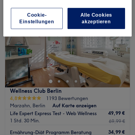
Cookie-
Alle Cookies
Einstellungen
akzeptieren
Wellness Club Berlin
4,8
1193 Bewertungen
Marzahn, Berlin
Auf Karte anzeigen
49,99 €
Life Expert Express Test - Web Wellness
1 Std. 30 Min.
69,99 €
34,99 €
Ernährung-Diät Programm Beratung