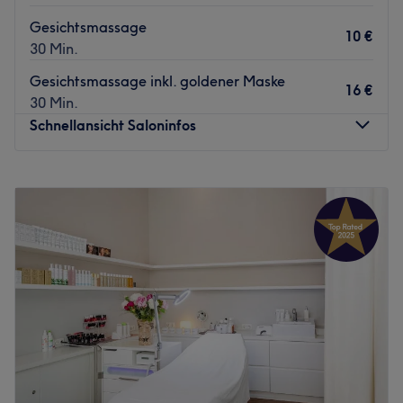
Gesichtsmassage
10 €
30 Min.
Gesichtsmassage inkl. goldener Maske
16 €
30 Min.
Schnellansicht Saloninfos
Montag
10:00
–
20:00
Dienstag
10:00
–
20:00
Mittwoch
10:00
–
20:00
Donnerstag
10:00
–
20:00
Freitag
10:00
–
20:00
Samstag
10:00
–
20:00
Sonntag
Geschlossen
Was macht einen Gentleman aus? Sicherlich spielt das
äußere Erscheinungsbild eine große Rolle. Daher verhilft
dir Aymen’s Barbershop in der Innenstadt von Frankfurt