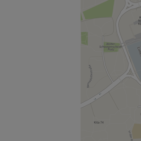
ellage oder Shellac, lehne
nne deinen Nägeln ein
en Wohfühl-Oase!
entrum befindet sich nur 5
ildesignern, die es lieben
ubern. Dazu bilden sie sich
eutsch, Englisch, sowie
h
odellagen
e Produkte
enloses W-LAN,
refrei