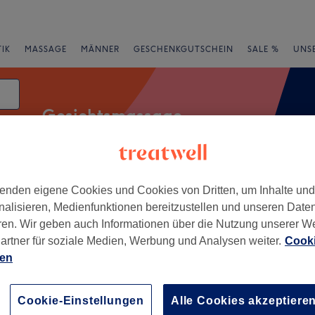
IK
MASSAGE
MÄNNER
GESCHENKGUTSCHEIN
SALE %
UNS
Gesichtsmassage
atum
enden eigene Cookies und Cookies von Dritten, um Inhalte un
Expressangebote
Bewertung
nalisieren, Medienfunktionen bereitzustellen und unseren Date
ren. Wir geben auch Informationen über die Nutzung unserer W
West, Frankfurt am Main
artner für soziale Medien, Werbung und Analysen weiter.
Cooki
ien
+
lished im
stzentrum
−
Cookie-Einstellungen
Alle Cookies akzeptiere
18 Bewertungen