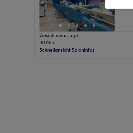
Heddern
Gesichtsmassage
30 Min.
Schnellansicht Saloninfos
Montag
13:00
–
20:00
Dienstag
13:00
–
20:00
Mittwoch
13:00
–
20:00
Donnerstag
13:00
–
20:00
Freitag
13:00
–
20:00
Samstag
13:00
–
20:00
Sonntag
Geschlossen
Umwerfende Nageldesigns und umfangrei
du bei Get Polished im Nordwestzentrum i