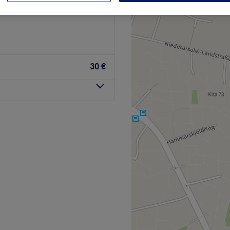
heim, Frankfurt am Main
30 €
che Nagelpflege bekommst
n Frankfurt am Main. Egal