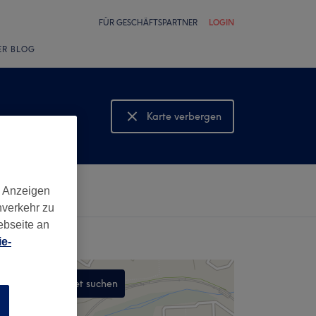
FÜR GESCHÄFTSPARTNER
LOGIN
ER BLOG
Karte verbergen
Karte anzeigen
d Anzeigen
nverkehr zu
ebseite an
e-
In diesem Gebiet suchen
n
,