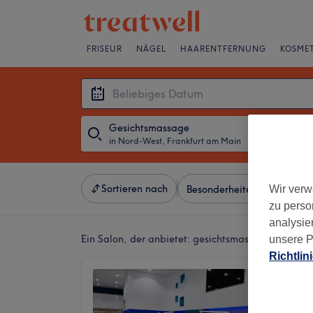
FRISEUR
NÄGEL
HAARENTFERNUNG
KOSMET
Gesichtsmassage
in Nord-West, Frankfurt am Main
・
Beliebiges D
Sortieren nach
Wir verw
Besonderheiten
Salons
zu perso
analysie
Ein Salon, der anbietet:
gesichtsmassage in Nord-
unsere P
Richtlin
Get Po
Nordwe
3,5