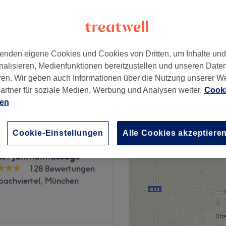
imer Platz, München
enden eigene Cookies und Cookies von Dritten, um Inhalte un
nalisieren, Medienfunktionen bereitzustellen und unseren Date
35 €
ren. Wir geben auch Informationen über die Nutzung unserer W
artner für soziale Medien, Werbung und Analysen weiter.
Cooki
ien
Cookie-Einstellungen
Alle Cookies akzeptiere
 Thaimassage &
s / Janthaimassage
128 Bewertungen
bachviertel, München
eauty Studio Marina Tsalina