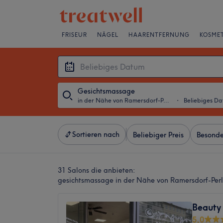
FRISEUR
NÄGEL
HAARENTFERNUNG
KOSMET
Gesichtsmassage
in der Nähe von Ramersdorf-Perlach, München
・
Beliebiges D
Sortieren nach
Beliebiger Preis
Besonde
31 Salons die anbieten:
gesichtsmassage in der Nähe von Ramersdorf-Per
Beauty 
5,0