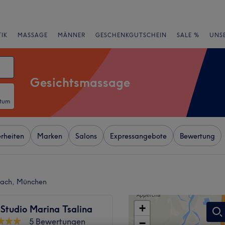
IK
MASSAGE
MÄNNER
GESCHENKGUTSCHEIN
SALE %
UNS
Gesichtsmassage
atum
rheiten
Marken
Salons
Expressangebote
Bewertung
lach, München
+
Studio Marina Tsalina
5 Bewertungen
−