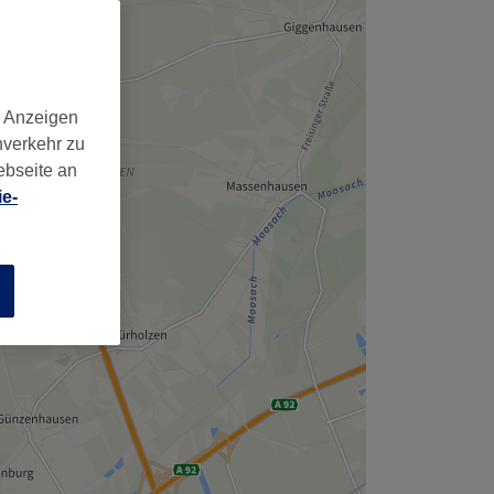
,
d Anzeigen
nverkehr zu
ebseite an
e-
n