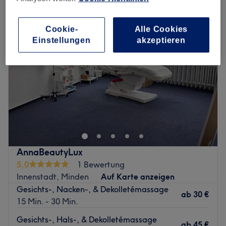
Cookie-
Alle Cookies
Einstellungen
akzeptieren
AnnaBeautyLux
5,0
1 Bewertung
Innenstadt, Minden
Auf Karte anzeigen
Gesichts-, Nacken-, & Dekolletémassage
ab
30 €
15 Min. - 30 Min.
Gesichts-, Hals-, & Dekolletémassage
ab
45 €