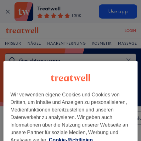
Treatwell
Use app
130K
LOGIN
FRISEUR
NÄGEL
HAARENTFERNUNG
KOSMETIK
MASSAGE
Wir verwenden eigene Cookies und Cookies von
Dritten, um Inhalte und Anzeigen zu personalisieren,
Medienfunktionen bereitzustellen und unseren
Datenverkehr zu analysieren. Wir geben auch
Sortieren nach
Beliebiger Preis
Besonderheiten
Sal
Informationen über die Nutzung unserer Webseite an
unsere Partner für soziale Medien, Werbung und
Ein Salon, der anbietet:
gesichtsmassage in Innenstadt, Minden
Analysen weiter.
Cookie-Richtlinien