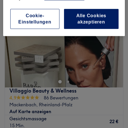
gesichtsmassage in Mackenbach, Rheinland-Pfalz
Cookie-
Alle Cookies
Einstellungen
akzeptieren
Villaggio Beauty & Wellness
4,9
86 Bewertungen
Mackenbach, Rheinland-Pfalz
Auf Karte anzeigen
Gesichtsmassage
22 €
15 Min.