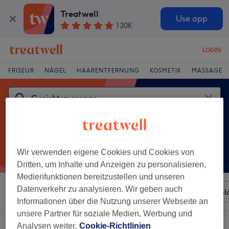
Treatwell
Use app
130K
LOGIN
FRISEUR
NÄGEL
HAARENTFERNUNG
KOSMETIK
MASSAGE
Wir verwenden eigene Cookies und Cookies von
Dritten, um Inhalte und Anzeigen zu personalisieren,
Medienfunktionen bereitzustellen und unseren
Datenverkehr zu analysieren. Wir geben auch
Sortieren nach
Beliebiger Preis
Besonderheiten
Sal
Informationen über die Nutzung unserer Webseite an
unsere Partner für soziale Medien, Werbung und
Ein Salon, der anbietet:
Analysen weiter.
Cookie-Richtlinien