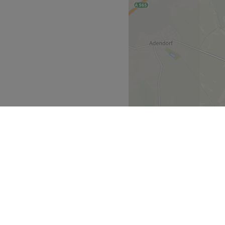
t sich nur 2 Gehminuten vom
setzt alles daran, dass du
essionell.
 Produkte.
hrsmitteln zu erreichen.
Zurück zur Salonansicht
stfalen
Rheinland
>
>