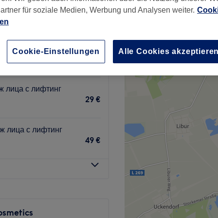
artner für soziale Medien, Werbung und Analysen weiter.
Cooki
ien
Cookie-Einstellungen
Alle Cookies akzeptiere
29 €
50 €
ж лица с лифтинг
29 €
аж лица с лифтинг
49 €
osmetics