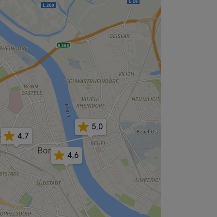
5,0
4,7
4,6