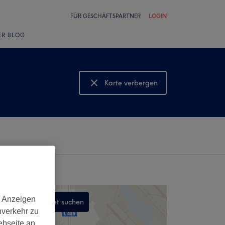
FÜR GESCHÄFTSPARTNER
LOGIN
ER BLOG
Karte verbergen
Karte anzeigen
d Anzeigen
In diesem Gebiet suchen
nverkehr zu
,
ebseite an