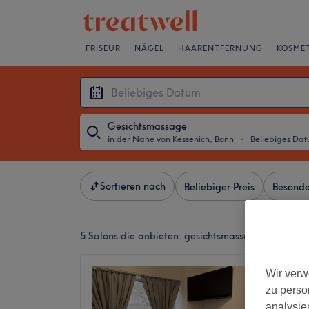
FRISEUR
NÄGEL
HAARENTFERNUNG
KOSMET
Gesichtsmassage
in der Nähe von Kessenich, Bonn
・
Beliebiges Da
Sortieren nach
Beliebiger Preis
Besonde
5 Salons die anbieten:
gesichtsmassage in der Nä
Sisters
Wir verw
4,6
zu perso
Südstad
analysie