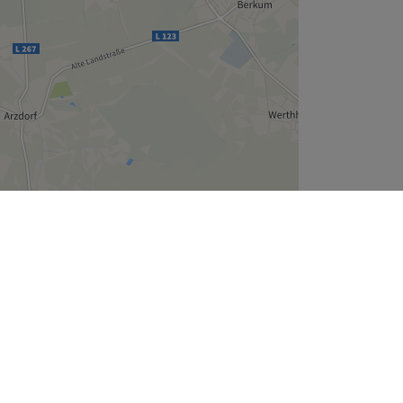
Leaflet
| ©
OpenStreetMap
contributors