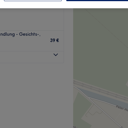
ünchen und Umland
ndlung - Gesichts-,
39 €
Wohlfühlmomente – im