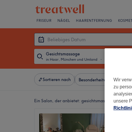
FRISEUR
NÄGEL
HAARENTFERNUNG
KOSMET
Gesichtsmassage
in Haar, München und Umland
・
Beliebiges Datu
Sortieren nach
Wir verw
Besonderheiten
Marken
zu perso
analysie
Ein Salon, der anbietet:
gesichtsmassage in Haar
unsere P
Richtlin
Best Be
Haar
5,0