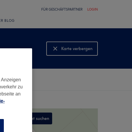
FÜR GESCHÄFTSPARTNER
LOGIN
ER BLOG
Karte verbergen
Karte anzeigen
d Anzeigen
nverkehr zu
ebseite an
e-
In diesem Gebiet suchen
n
,