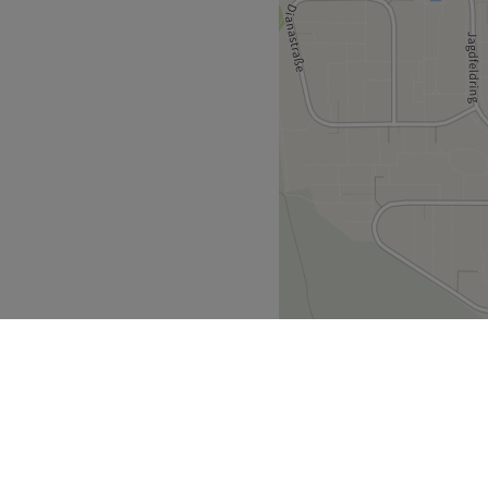
, Augenbrauen- und
cNc, tierversuchsfrei.
WLAN, keine Haustiere
Zurück zur Salonansicht