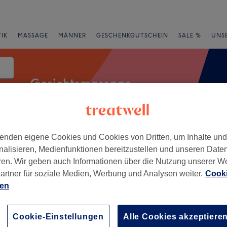
IK
MASSAGE
MÄNNER
GESCHENKGUTSCHEIN
SALE %
UNS
Gesichtsmassage
m
enden eigene Cookies und Cookies von Dritten, um Inhalte un
Salons
Expressangebote
Bewertung
nalisieren, Medienfunktionen bereitzustellen und unseren Date
ren. Wir geben auch Informationen über die Nutzung unserer W
, München und Umland
artner für soziale Medien, Werbung und Analysen weiter.
Cooki
ien
+
auty - Cosmetics in
−
Cookie-Einstellungen
Alle Cookies akzeptiere
26 Bewertungen