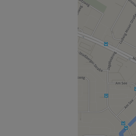
atürliche Schönheit im
dio erwarten Kundinnen
ngen für jeden Hauttyp
axing, gründliche
rierende
ird mit größter Sorgfalt,
hlungsvermögen
s Friseursalons, nur wenige
aße entfernt.
zialisiert auf hautschonende
elange Erfahrung und ein
r sichtbare Ergebnisse und