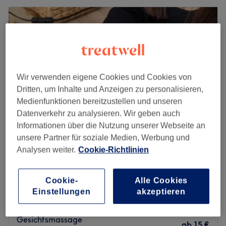
Wir verwenden eigene Cookies und Cookies von
Dritten, um Inhalte und Anzeigen zu personalisieren,
Medienfunktionen bereitzustellen und unseren
Datenverkehr zu analysieren. Wir geben auch
Informationen über die Nutzung unserer Webseite an
unsere Partner für soziale Medien, Werbung und
Analysen weiter.
Cookie-Richtlinien
Royal Lash Nails
4,7
80 Bewertungen
Briesnitz, Dresden
Auf Karte anzeigen
Cookie-
Alle Cookies
Gesicht- & Kopfmassage
Einstellungen
akzeptieren
ab
15 €
15 Min. - 30 Min.
Gesichtsmassage
ab
15 €