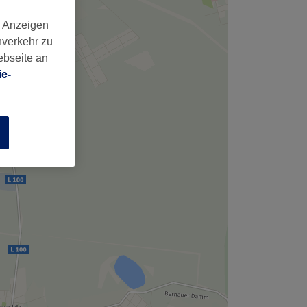
d Anzeigen
nverkehr zu
ebseite an
e-
n