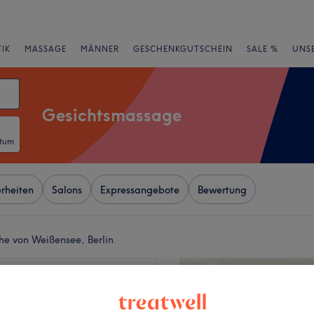
IK
MASSAGE
MÄNNER
GESCHENKGUTSCHEIN
SALE %
UNS
Gesichtsmassage
atum
rheiten
Salons
Expressangebote
Bewertung
he von Weißensee, Berlin
+
smetik Huyen Dang
614 Bewertungen
−
orf, Berlin