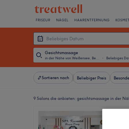
FRISEUR
NÄGEL
HAARENTFERNUNG
KOSMET
Gesichtsmassage
in der Nähe von Weißensee, Berlin
・
Beliebiges D
Sortieren nach
Beliebiger Preis
Besonde
9 Salons die anbieten:
gesichtsmassage in der Nä
SPA Ko
4,8
Heinersd