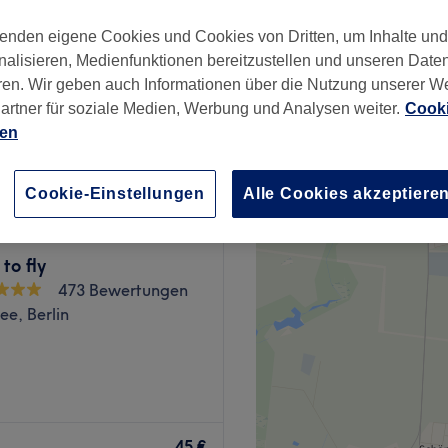
enden eigene Cookies und Cookies von Dritten, um Inhalte un
nalisieren, Medienfunktionen bereitzustellen und unseren Date
ren. Wir geben auch Informationen über die Nutzung unserer W
artner für soziale Medien, Werbung und Analysen weiter.
Cooki
30 €
ien
Cookie-Einstellungen
Alle Cookies akzeptiere
to fly
473 Bewertungen
e, Berlin
 Kosmetikstudio SPA
 Nach einer individuellen
45 €