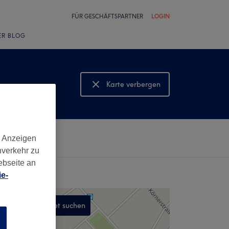
FÜR GESCHÄFTSPARTNER
LOGIN
ER BLOG
Karte verbergen
Karte anzeigen
d Anzeigen
nverkehr zu
ebseite an
e-
In diesem Gebiet suchen
n
,