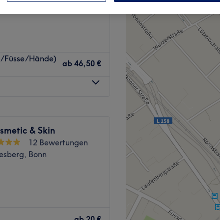
t/Füsse/Hände)
ab
46,50 €
smetic & Skin
12 Bewertungen
esberg, Bonn
 eine Oase der Ruhe. Beauty
ab
20 €