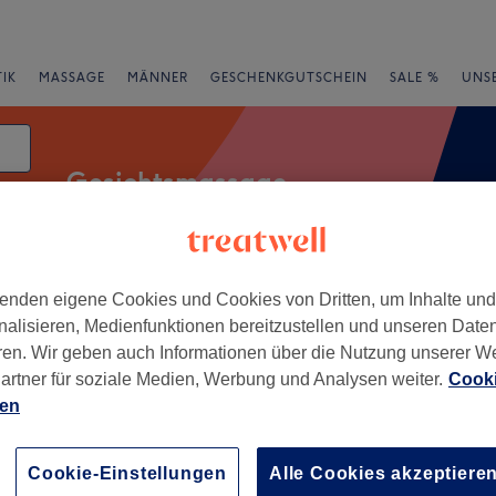
IK
MASSAGE
MÄNNER
GESCHENKGUTSCHEIN
SALE %
UNS
Gesichtsmassage
enden eigene Cookies und Cookies von Dritten, um Inhalte un
Expressangebote
Bewertung
nalisieren, Medienfunktionen bereitzustellen und unseren Date
ren. Wir geben auch Informationen über die Nutzung unserer W
desberg, Bonn
artner für soziale Medien, Werbung und Analysen weiter.
Cooki
ien
+
Spa - Bonn
549 Bewertungen
−
Cookie-Einstellungen
Alle Cookies akzeptiere
esberg, Bonn