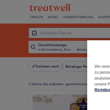
FRISEUR
NÄGEL
HAARENTFERNUNG
KOSMET
Gesichtsmassage
in Alt-Godesberg, Bonn
・
Beliebiges Datum
Sortieren nach
Wir verw
Beliebiger Preis
Salons
zu perso
analysie
2 Salons die anbieten:
gesichtsmassage in Alt-Go
unsere P
Richtlin
Little 
5,0
Bad God