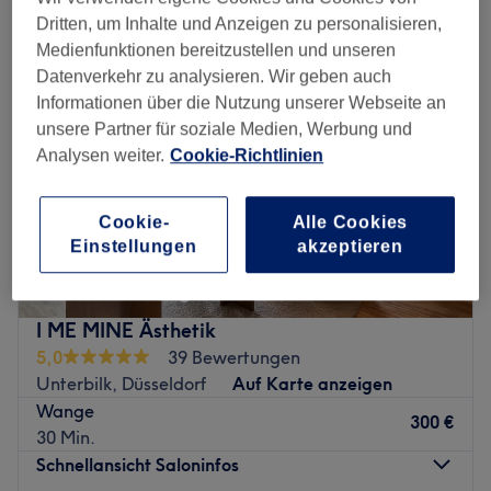
Dritten, um Inhalte und Anzeigen zu personalisieren,
Medienfunktionen bereitzustellen und unseren
Datenverkehr zu analysieren. Wir geben auch
Informationen über die Nutzung unserer Webseite an
unsere Partner für soziale Medien, Werbung und
Analysen weiter.
Cookie-Richtlinien
Cookie-
Alle Cookies
Einstellungen
akzeptieren
I ME MINE Ästhetik
5,0
39 Bewertungen
Unterbilk, Düsseldorf
Auf Karte anzeigen
Wange
300 €
30 Min.
Schnellansicht Saloninfos