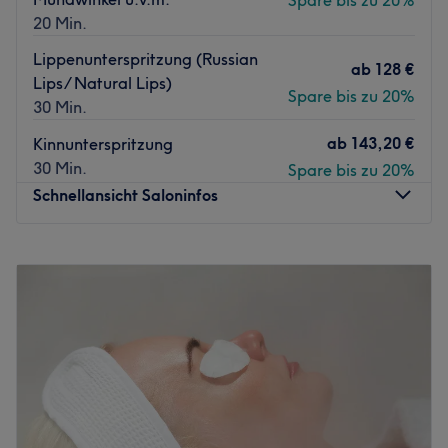
Spare bis zu 20%
20 Min.
Lippenunterspritzung (Russian
ab
128 €
Lips/ Natural Lips)
Spare bis zu 20%
30 Min.
ab
143,20 €
Kinnunterspritzung
30 Min.
Spare bis zu 20%
Schnellansicht Saloninfos
Montag
09:00
–
16:00
Dienstag
09:00
–
16:00
Mittwoch
09:00
–
16:00
Donnerstag
09:00
–
16:00
Freitag
09:00
–
21:00
Samstag
Geschlossen
Sonntag
Geschlossen
Exklusive Schönheit, maßgeschneidert für DICH.