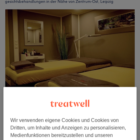
gesichtsbehandlungen in der Nähe von Zentrum-Ost, Leipzig
HH Nails & Kosmetik Nagelstudio Leipzig
4,4
27 Bewertungen
Zentrum, Leipzig
Auf Karte anzeigen
Wir verwenden eigene Cookies und Cookies von
Gesichtsbehandlung - Klassisch
50 €
Dritten, um Inhalte und Anzeigen zu personalisieren,
1 Std.
Medienfunktionen bereitzustellen und unseren