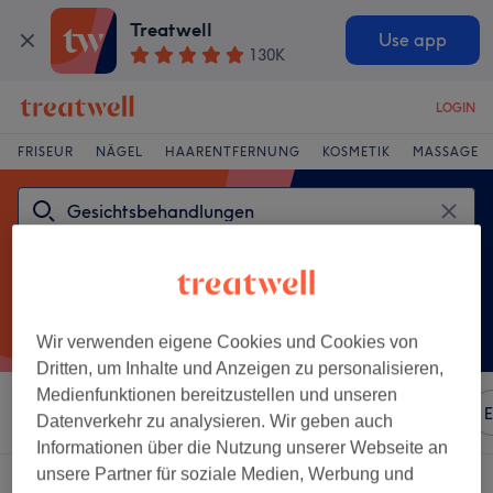
Treatwell
Use app
130K
LOGIN
FRISEUR
NÄGEL
HAARENTFERNUNG
KOSMETIK
MASSAGE
Wir verwenden eigene Cookies und Cookies von
Dritten, um Inhalte und Anzeigen zu personalisieren,
Medienfunktionen bereitzustellen und unseren
Sortieren nach
Beliebiger Preis
Marken
Salons
E
Datenverkehr zu analysieren. Wir geben auch
Informationen über die Nutzung unserer Webseite an
unsere Partner für soziale Medien, Werbung und
Ein Salon, der anbietet: