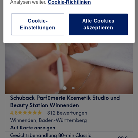
gesichtsbehandlungen in Winnenden, Baden-Württemberg
Analysen weiter.
Cookie-Richtlinien
Cookie-
Alle Cookies
Einstellungen
akzeptieren
Schuback Parfümerie Kosmetik Studio und
Beauty Station Winnenden
4,8
312 Bewertungen
Winnenden, Baden-Württemberg
Auf Karte anzeigen
Gesichtsbehandlung 80-min Classic