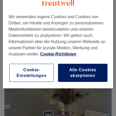
Gesichtsbehandlung - Luxus
65 €
1 Std. 10 Min.
Wir verwenden eigene Cookies und Cookies von
Gesichtsbehandlung - Serum
Dritten, um Inhalte und Anzeigen zu personalisieren,
20 €
30 Min.
Medienfunktionen bereitzustellen und unseren
Schnellansicht Saloninfos
Datenverkehr zu analysieren. Wir geben auch
Informationen über die Nutzung unserer Webseite an
unsere Partner für soziale Medien, Werbung und
Montag
10:00
–
20:00
Analysen weiter.
Cookie-Richtlinien
Dienstag
10:00
–
20:00
Mittwoch
10:00
–
20:00
Donnerstag
10:00
–
20:00
Cookie-
Alle Cookies
Freitag
10:00
–
20:00
Einstellungen
akzeptieren
Samstag
10:00
–
20:00
Sonntag
Geschlossen
Möchtest du dich mal wieder verwöhnen lassen? Dann
solltest du dir einen Besuch im Kosmetikstudio Beauty
Island in den Wilmersdorfer Arcaden im schönen Berlin