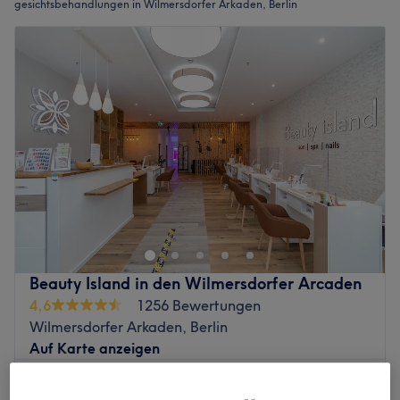
gesichtsbehandlungen in Wilmersdorfer Arkaden, Berlin
Beauty Island in den Wilmersdorfer Arcaden
4,6
1256 Bewertungen
Wilmersdorfer Arkaden, Berlin
Auf Karte anzeigen
Gesichtsbehandlung - Kur
50 €
1 Std.