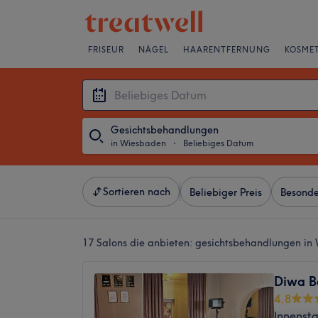
FRISEUR
NÄGEL
HAARENTFERNUNG
KOSMET
Gesichtsbehandlungen
in Wiesbaden
・
Beliebiges Datum
Sortieren nach
Beliebiger Preis
Besonde
17 Salons die anbieten:
gesichtsbehandlungen in
Diwa B
4,8
Innenst