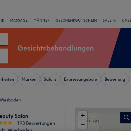
IK
MASSAGE
MÄNNER
GESCHENKGUTSCHEIN
SALE %
UNS
Gesichtsbehandlungen
rheiten
Marken
Salons
Expressangebote
Bewertung
 Wiesbaden
+
eauty Salon
193 Bewertungen
−
adt, Wiesbaden