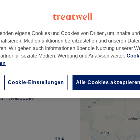
enden eigene Cookies und Cookies von Dritten, um Inhalte un
auttypen
70 €
nalisieren, Medienfunktionen bereitzustellen und unseren Date
ren. Wir geben auch Informationen über die Nutzung unserer W
artner für soziale Medien, Werbung und Analysen weiter.
Cooki
ien
l Beauty
Cookie-Einstellungen
Alle Cookies akzeptiere
77 Bewertungen
adt, Wiesbaden
 du deinem Traum von
d perfekten Augenbrauen ein
30 €