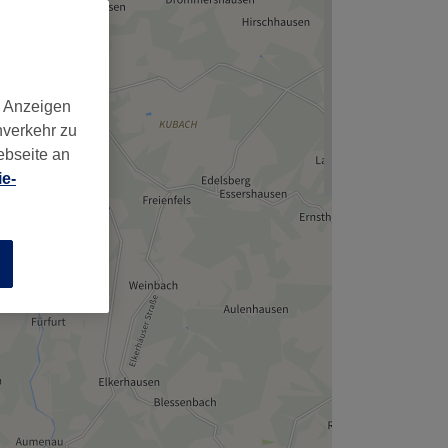
d Anzeigen
nverkehr zu
ebseite an
e-
n