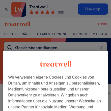
Treatwell
Use app
130K
LOGIN
FRISEUR
NÄGEL
HAARENTFERNUNG
KOSMETIK
MASSAGE
Wir verwenden eigene Cookies und Cookies von
Dritten, um Inhalte und Anzeigen zu personalisieren,
Medienfunktionen bereitzustellen und unseren
Sortieren nach
Beliebiger Preis
Besonderheiten
Sal
Datenverkehr zu analysieren. Wir geben auch
Informationen über die Nutzung unserer Webseite an
unsere Partner für soziale Medien, Werbung und
Ein Salon, der anbietet:
gesichtsbehandlungen in Weiskirchen