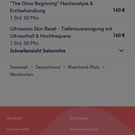
"The Glow Beginning" Hautanalyse &
160 €
Erstbehandlung
1 Std. 50 Min.
Ultrasonic Skin Reset - Tiefenausreinigung mit
160 €
Ultraschall & Hochfrequenz
1 Std. 50 Min.
Schnellansicht Saloninfos
Treatwell
Montag
Deutschland
Rheinland-Pfalz
Geschlossen
>
>
>
Weiskirchen
Dienstag
14:00
–
18:00
Mittwoch
10:00
–
18:00
Donnerstag
Geschlossen
Freitag
10:00
–
18:00
Samstag
Geschlossen
Sonntag
Geschlossen
Kontakt
Entdecke
Bei Glowreich ist der Name Programm! Natürliche
Kunden-Hilfe
Treatment Guide
Schönheit mit dem perfekten Glow kommt nie aus der