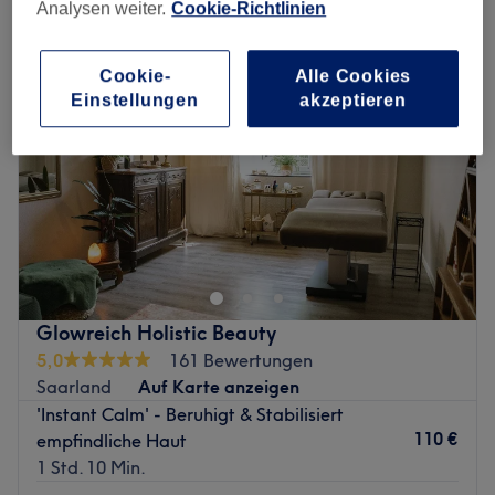
Analysen weiter.
Cookie-Richtlinien
Cookie-
Alle Cookies
Einstellungen
akzeptieren
Glowreich Holistic Beauty
5,0
161 Bewertungen
Saarland
Auf Karte anzeigen
'Instant Calm' - Beruhigt & Stabilisiert
110 €
empfindliche Haut
1 Std. 10 Min.