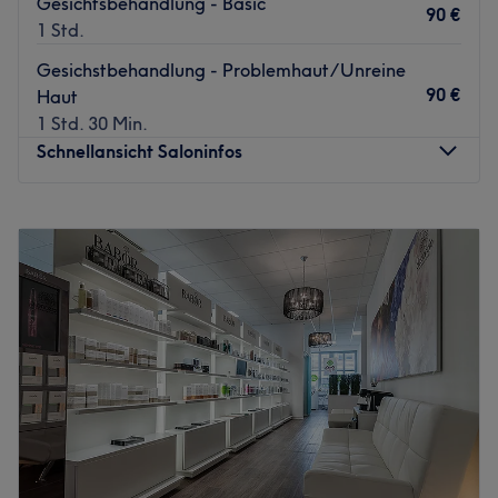
Gesichtsbehandlung - Basic
90 €
1 Std.
Gesichstbehandlung - Problemhaut/Unreine
90 €
Haut
1 Std. 30 Min.
Schnellansicht Saloninfos
Montag
16:00
–
21:00
Dienstag
16:00
–
21:00
Mittwoch
16:00
–
21:00
Donnerstag
16:00
–
21:00
Freitag
16:00
–
21:00
Samstag
08:00
–
14:00
Sonntag
Geschlossen
Strahlende und reine Haut zaubert dir das professionelle
Team von Lounge of Beauty in Leinfelden-Echterdingen
mit hochwertigen Produkten von Babor und Sothys Paris