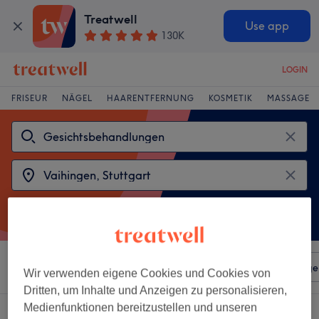
Treatwell
Use app
130K
LOGIN
FRISEUR
NÄGEL
HAARENTFERNUNG
KOSMETIK
MASSAGE
Sortieren nach
Beliebiger Preis
Salons
Expressange
Wir verwenden eigene Cookies und Cookies von
Dritten, um Inhalte und Anzeigen zu personalisieren,
Medienfunktionen bereitzustellen und unseren
2 Salons die anbieten: