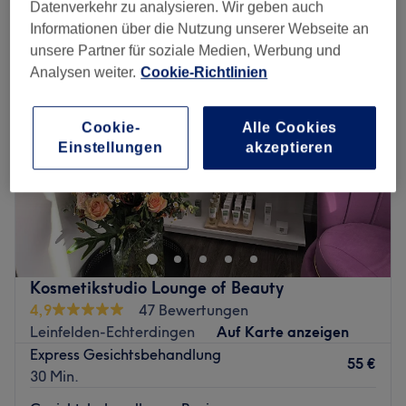
gesichtsbehandlungen in der Nähe von Vaihingen, Stuttgart
Datenverkehr zu analysieren. Wir geben auch
Informationen über die Nutzung unserer Webseite an
unsere Partner für soziale Medien, Werbung und
Analysen weiter.
Cookie-Richtlinien
Cookie-
Alle Cookies
Einstellungen
akzeptieren
Kosmetikstudio Lounge of Beauty
4,9
47 Bewertungen
Leinfelden-Echterdingen
Auf Karte anzeigen
Express Gesichtsbehandlung
55 €
30 Min.