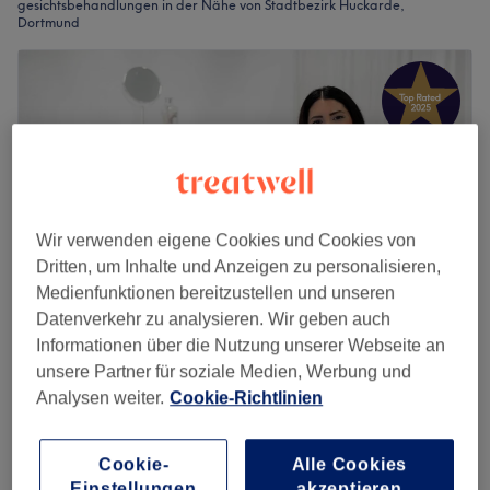
gesichtsbehandlungen in der Nähe von Stadtbezirk Huckarde,
Dortmund
Wir verwenden eigene Cookies und Cookies von
Dritten, um Inhalte und Anzeigen zu personalisieren,
Medienfunktionen bereitzustellen und unseren
Datenverkehr zu analysieren. Wir geben auch
Informationen über die Nutzung unserer Webseite an
Sunabel Cosmetics
unsere Partner für soziale Medien, Werbung und
4,9
182 Bewertungen
Analysen weiter.
Cookie-Richtlinien
Kirchlinde, Dortmund
Auf Karte anzeigen
Nebenzeiten
Cookie-
Alle Cookies
Aqua Facial Glow Royal – inkl.
Einstellungen
akzeptieren