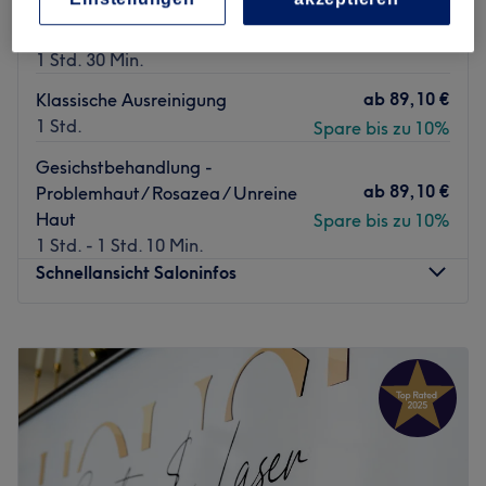
ab
179,10 €
Microneedling & LED Lichttherapie
/ Ice Balls Massage
Spare bis zu 10%
1 Std. 30 Min.
ab
89,10 €
Klassische Ausreinigung
1 Std.
Spare bis zu 10%
Gesichstbehandlung -
ab
89,10 €
Problemhaut/ Rosazea / Unreine
Haut
Spare bis zu 10%
1 Std. - 1 Std. 10 Min.
Schnellansicht Saloninfos
Montag
11:00
–
18:30
Dienstag
Geschlossen
Mittwoch
Geschlossen
Donnerstag
11:00
–
18:30
Freitag
11:00
–
18:30
Samstag
Geschlossen