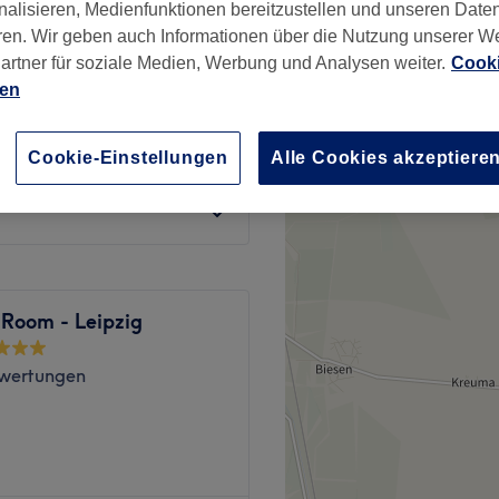
nalisieren, Medienfunktionen bereitzustellen und unseren Date
-Südost, Leipzig
ren. Wir geben auch Informationen über die Nutzung unserer W
artner für soziale Medien, Werbung und Analysen weiter.
Cooki
ien
99 €
Cookie-Einstellungen
Alle Cookies akzeptiere
110 €
 Room - Leipzig
wertungen
etikstudio in Leipzig.