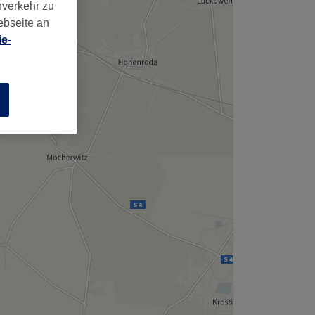
,
nverkehr zu
ebseite an
e-
n