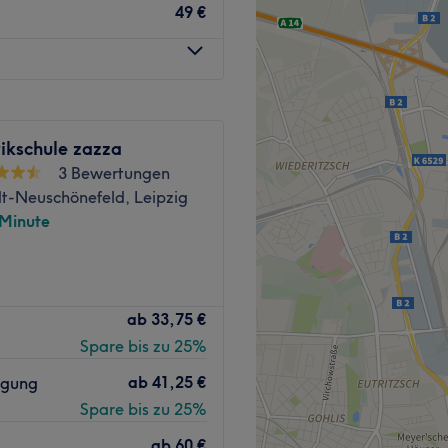
 bis Fuß, jedes Haar
49 €
rdem bekommst du hier auch
tspannende
hminuten entfernt.
ikschule zazza
3 Bewertungen
sten Produkten. Ein
t-Neuschönefeld, Leipzig
der Kunden stehen hier an
 Minute
 Schönheit
ab
33,75 €
n.
Schönheit, Entspannung und
Spare bis zu 25%
udio steht für individuelle
n.
 moderne Beauty-
ab
41,25 €
igung
Zurück zur Salonansicht
Spare bis zu 25%
punkt. Jede Behandlung wird
ab
60 €