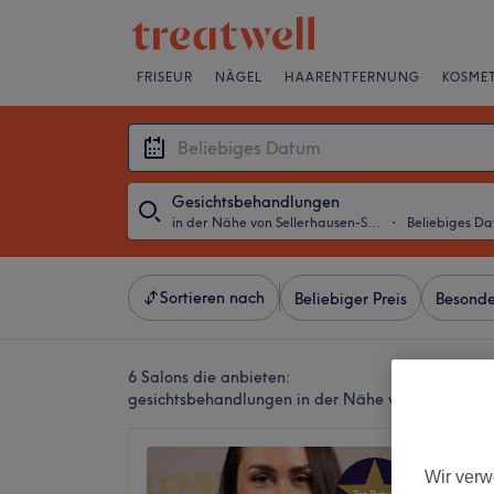
FRISEUR
NÄGEL
HAARENTFERNUNG
KOSMET
Gesichtsbehandlungen
in der Nähe von Sellerhausen-Stünz, Leipzig
・
Beliebiges D
Sortieren nach
Beliebiger Preis
Besonde
6 Salons die anbieten:
gesichtsbehandlungen in der Nähe von Sellerhaus
JS Kosm
Wir verw
4,9