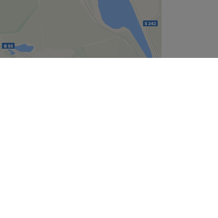
Leaflet
| ©
OpenStreetMap
contributors
Unternehmen
Über uns