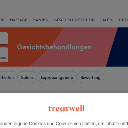
IK
MASSAGE
MÄNNER
GESCHENKGUTSCHEIN
SALE %
UNS
Gesichtsbehandlungen
atum
rheiten
Salons
Expressangebote
Bewertung
en-Stünz, Leipzig
+
etikstudio
enden eigene Cookies und Cookies von Dritten, um Inhalte un
43 Bewertungen
−