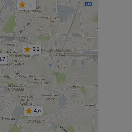
-,-
5,0
4,7
4,6