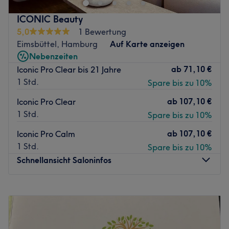
Massagen, Körperformungsmassagen, Unterstützung
ICONIC Beauty
beim Gewichtsmanagement, Kavitation. Alle
5,0
1 Bewertung
Behandlungen werden individuell angepasst und dienen
Eimsbüttel, Hamburg
Auf Karte anzeigen
Entspannung, Wohlbefinden und ästhetischer Pflege. Wir
Nebenzeiten
legen großen Wert auf Hygiene, Beratung und eine
ab
71,10 €
Iconic Pro Clear bis 21 Jahre
angenehme Atmosphäre. Termine nach Vereinbarung.
1 Std.
Spare bis zu 10%
Zurück zur Salonansicht
ab
107,10 €
Iconic Pro Clear
1 Std.
Spare bis zu 10%
ab
107,10 €
Iconic Pro Calm
1 Std.
Spare bis zu 10%
Schnellansicht Saloninfos
Montag
Geschlossen
Dienstag
Geschlossen
Mittwoch
Geschlossen
Donnerstag
Geschlossen