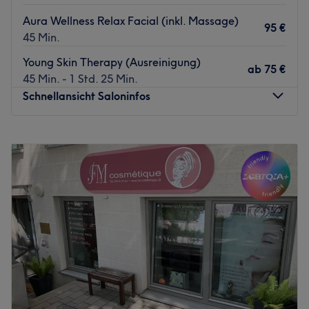
Aura Wellness Relax Facial (inkl. Massage)
95 €
45 Min.
Young Skin Therapy (Ausreinigung)
ab
75 €
45 Min. - 1 Std. 25 Min.
Schnellansicht Saloninfos
Montag
11:00
–
19:00
Dienstag
11:00
–
19:00
Mittwoch
11:00
–
19:00
Donnerstag
11:00
–
19:00
Freitag
11:00
–
19:00
Samstag
11:00
–
19:00
Sonntag
Geschlossen
Unterstreiche deine natürliche Schönheit typgerecht. Das
Studio Nude Hair Removal & Brow Bar (bald Aura
Wellnness) in Hamburg, Eimsbüttel, bietet dir mithilfe der