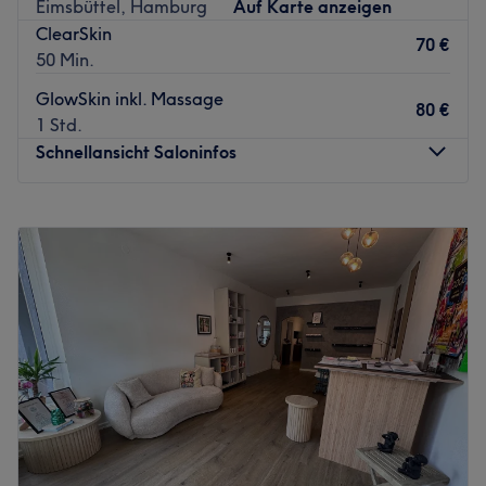
Eimsbüttel, Hamburg
Auf Karte anzeigen
ideal zu Ihrem Körper und Ihren Wünschen passt. Buchen
ClearSkin
Sie schon heute online Ihren Schönheitstermin!
70 €
50 Min.
Zurück zur Salonansicht
GlowSkin inkl. Massage
80 €
1 Std.
Schnellansicht Saloninfos
Montag
09:00
–
20:00
Dienstag
09:00
–
20:00
Mittwoch
09:00
–
20:00
Donnerstag
09:00
–
20:00
Freitag
09:00
–
20:00
Samstag
09:00
–
18:00
Sonntag
Geschlossen
Ein rundum gepflegtes Aussehen verlangt nicht unbedingt
einen großen Aufwand und das wird täglich im
Kosmetikstudio das i-tüpfelchen by Melina glam in