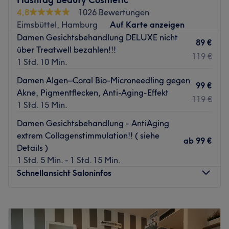
4,8
1026 Bewertungen
In nur wenigen Schritten erreichst du die Bushaltestelle
Eimsbüttel, Hamburg
Auf Karte anzeigen
Schulweg.
Damen Gesichtsbehandlung DELUXE nicht
89 €
Das Team:
über Treatwell bezahlen!!!
119 €
Das aufmerksame Team hilft dir, dabei immer top
1 Std. 10 Min.
gepflegt auszusehen. Durch ihre langjährige Erfahrung
Damen Algen–Coral Bio-Microneedling gegen
sind die KosmetikerInnen auf dem Gebiet
99 €
Akne, Pigmentflecken, Anti-Aging-Effekt
Gesichtsbehandlungen Profis.
119 €
1 Std. 15 Min.
Was uns an dem Salon gefällt:
Damen Gesichtsbehandlung - AntiAging
Atmosphäre: Aufmerksam, angenehm, zum Wohlfühlen.
extrem Collagenstimmulation!! ( siehe
Expertise: Kosmetik.
ab
99 €
Details )
1 Std. 5 Min. - 1 Std. 15 Min.
https://cryo4all.com
Schnellansicht Saloninfos
Zurück zur Salonansicht
Montag
10:00
–
19:00
Dienstag
10:00
–
19:00
Mittwoch
10:00
–
19:00