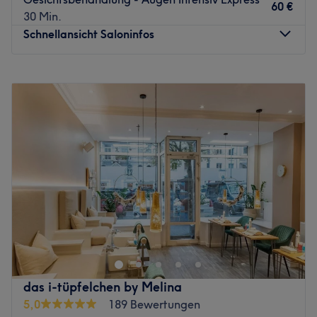
60 €
nur für Damen & kostenlose Getränke
30 Min.
Zurück zur Salonansicht
Schnellansicht Saloninfos
Montag
Geschlossen
Dienstag
11:00
–
18:00
Mittwoch
11:00
–
18:00
Donnerstag
11:00
–
18:00
Freitag
11:00
–
18:00
Samstag
11:00
–
16:00
Sonntag
Geschlossen
Wollen Sie vom Kopf bis Fuß in Form sein? Bei „Heimlich
Schön!“ in der Schäferstrasse - Hamburg sind Sie genau
richtig! Ob Kosmetikbehandlungen, Entspannungs- und
Anti-Aging Programme oder Makeup-Auffrischungen -
bei Anja Paschen sind Sie in fürsorglichen Händen.
das i-tüpfelchen by Melina
Lassen Sie sich persönlich mit viel Erfahrung und
5,0
189 Bewertungen
Fachkenntnis beraten und finden Sie die Behandlung, die