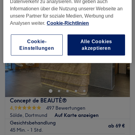
Datenverkehr zu analysieren. Wir geben auch
gesichtsbehandlungen in der Nähe von Schalksmühle, Nordrhein-
Westfalen
Informationen über die Nutzung unserer Webseite an
unsere Partner für soziale Medien, Werbung und
Analysen weiter.
Cookie-Richtlinien
Cookie-
Alle Cookies
Einstellungen
akzeptieren
Concept de BEAUTÈ®
4,9
497 Bewertungen
Sölde, Dortmund
Auf Karte anzeigen
Gesichtsbehandlung
ab
69 €
45 Min. - 1 Std.