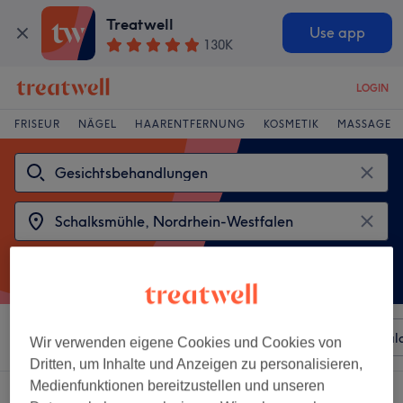
Treatwell
Use app
130K
LOGIN
FRISEUR
NÄGEL
HAARENTFERNUNG
KOSMETIK
MASSAGE
Sortieren nach
Beliebiger Preis
Besonderheiten
Sal
Wir verwenden eigene Cookies und Cookies von
Dritten, um Inhalte und Anzeigen zu personalisieren,
Medienfunktionen bereitzustellen und unseren
2 Salons die anbieten: