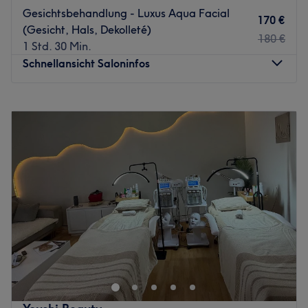
Gesichtsbehandlung - Luxus Aqua Facial
170 €
(Gesicht, Hals, Dekolleté)
180 €
1 Std. 30 Min.
Schnellansicht Saloninfos
Montag
10:00
–
18:00
Dienstag
10:00
–
18:00
Mittwoch
10:00
–
18:00
Donnerstag
10:00
–
18:00
Freitag
10:00
–
18:00
Samstag
09:00
–
14:00
Sonntag
Geschlossen
Concept de BEAUTÈ® ist ein Kosmetikstudio, gelegen in
der wunderschönen Stadt Dortmund. Es ist eine
erstklassige Wahl für alle, die sich nach einer kleinen
Auszeit sehnen und ihre natürliche Schönheit betonen
möchten.