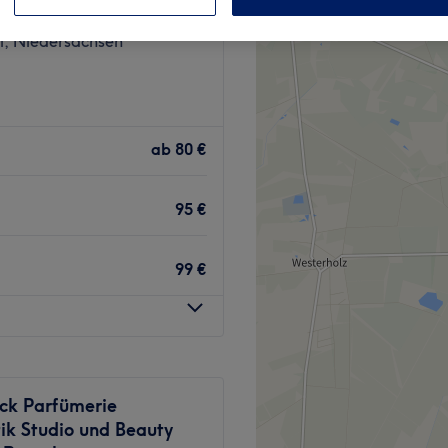
19 Bewertungen
l, Niedersachsen
ab
80 €
95 €
99 €
ck Parfümerie
ik Studio und Beauty