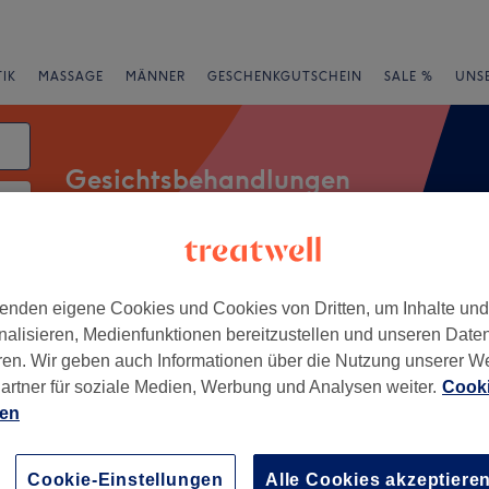
IK
MASSAGE
MÄNNER
GESCHENKGUTSCHEIN
SALE %
UNS
Gesichtsbehandlungen
atum
rheiten
Marken
Salons
Expressangebote
Bewertung
enden eigene Cookies und Cookies von Dritten, um Inhalte un
nalisieren, Medienfunktionen bereitzustellen und unseren Date
ren. Wir geben auch Informationen über die Nutzung unserer W
artner für soziale Medien, Werbung und Analysen weiter.
Cooki
rg Wümme, Niedersachsen
ien
+
Skin | Aesthetic |
Cookie-Einstellungen
Alle Cookies akzeptiere
−