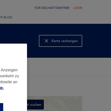
FÜR GESCHÄFTSPARTNER
LOGIN
ER BLOG
Karte verbergen
Karte anzeigen
d Anzeigen
nverkehr zu
ebseite an
e-
In diesem Gebiet suchen
n