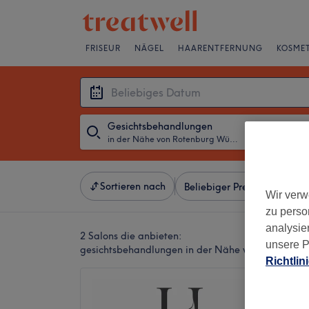
FRISEUR
NÄGEL
HAARENTFERNUNG
KOSMET
Gesichtsbehandlungen
in der Nähe von Rotenburg Wümme, Niedersachsen
・
Beliebiges D
Sortieren nach
Beliebiger Preis
Besonde
Wir verw
zu perso
analysie
2 Salons die anbieten:
unsere P
gesichtsbehandlungen in der Nähe von Rotenbu
Richtlin
HURLEY 
Soul