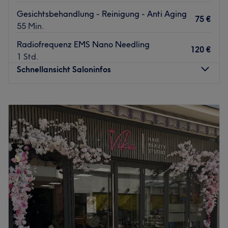
Gesichtsbehandlung - Reinigung - Anti Aging
75 €
55 Min.
Radiofrequenz EMS Nano Needling
120 €
1 Std.
Schnellansicht Saloninfos
Montag
08:00
–
16:00
Dienstag
08:00
–
16:00
Mittwoch
08:00
–
16:00
Donnerstag
08:00
–
14:45
Freitag
08:00
–
14:30
Samstag
Geschlossen
Sonntag
Geschlossen
Bei SK Beauty Rheine in Rheine kannst du dem
Alltagsstress entkommen und dich dabei rundum
verschönern lassen. Hier erwarten dich wohltuende