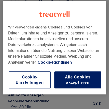
gesichtsbehandlungen in Rheine, Nordrhein-Westfalen
Wir verwenden eigene Cookies und Cookies von
Dritten, um Inhalte und Anzeigen zu personalisieren,
Medienfunktionen bereitzustellen und unseren
Datenverkehr zu analysieren. Wir geben auch
Informationen über die Nutzung unserer Webseite an
unsere Partner für soziale Medien, Werbung und
Analysen weiter.
Cookie-Richtlinien
SK Beauty Rheine
Cookie-
Alle Cookies
Einstellungen
akzeptieren
5,0
19 Bewertungen
Rheine, Nordrhein-Westfalen
Auf Karte anzeigen
Kennenlernbehandlung
39 €
1 Std. 30 Min.