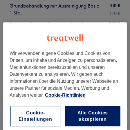
100 €
Grundbehandlung mit Ausreinigung Basic
1 Std.
110 €
200 €
Timeless Prodigy Gesichtsbehandlung
1 Std.
240 €
Schnellansicht Saloninfos
Wir verwenden eigene Cookies und Cookies von
Montag
10:00
–
20:00
Dritten, um Inhalte und Anzeigen zu personalisieren,
Dienstag
09:30
–
20:00
Medienfunktionen bereitzustellen und unseren
Mittwoch
10:00
–
20:00
Datenverkehr zu analysieren. Wir geben auch
Donnerstag
09:30
–
20:00
Informationen über die Nutzung unserer Webseite an
Freitag
08:00
–
20:00
unsere Partner für soziale Medien, Werbung und
Samstag
10:00
–
16:00
Analysen weiter.
Cookie-Richtlinien
Sonntag
Geschlossen
Überlasse nichts dem Zufall, sondern den Beauty-
Cookie-
Alle Cookies
Experten im Kosmetikstudio – Beauty Mosaic – in
Einstellungen
akzeptieren
Frankfurt-Ostend. Erlebe wohltuende Behandlungen,