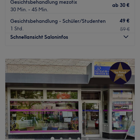
Gesichtsbehandlung mezotix
ab
30 €
30 Min. - 45 Min.
49 €
Gesichtsbehandlung - Schüler/Studenten
1 Std.
59 €
Schnellansicht Saloninfos
Montag
10:30
–
18:00
Dienstag
10:30
–
18:00
Mittwoch
10:30
–
18:00
Donnerstag
10:30
–
18:00
Freitag
10:30
–
18:00
Samstag
10:30
–
15:00
Sonntag
Geschlossen
Um einen müden und matten Teint zum Strahlen zu
bringen, solltest du dem Beautysalon Sena Kosmetik in
der Lindenallee 79 einen Besuch abstatten. Mit seiner
zentralen Lage ist dieser tolle Salon in der Essener