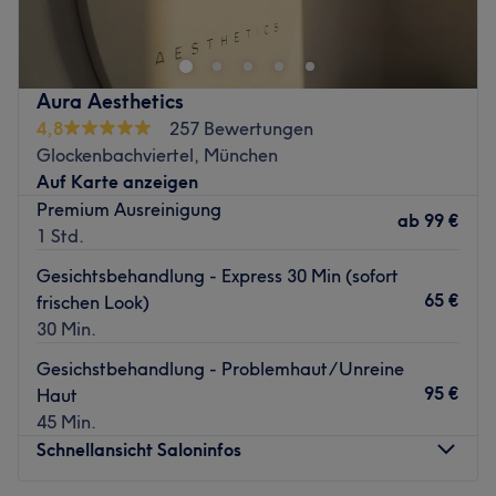
Beauty in Munchen / Baaderstr 22. Hier kannst du dich
zurücklehnen. Die Expertin verwöhnt dich und deine Haut
mit pflegenden Produkten und verwendet ausschließlich
nachhaltige Methoden.
Aura Aesthetics
Das Team:
4,8
257 Bewertungen
Die qualifizierte und ausgebildete Kosmetikerin Tereza
Glockenbachviertel, München
wird dich mit viel Freude beraten und behandeln.
Auf Karte anzeigen
Premium Ausreinigung
Was uns an dem Salon gefällt:
ab
99 €
1 Std.
Atmosphäre: Persönlich, modern, freundlich.
Expertise: Gesichts-, Augenbrauen- &
Gesichtsbehandlung - Express 30 Min (sofort
Wimpernbehandlungen.
65 €
frischen Look)
Extras: Hier gibt es kostenlose Getränke.
30 Min.
Zurück zur Salonansicht
Gesichstbehandlung - Problemhaut/Unreine
95 €
Haut
45 Min.
Schnellansicht Saloninfos