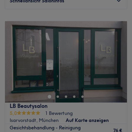
Schnellansicht Saloninfos
angebunden
Zurück zur Salonansicht
Montag
11:00
–
18:00
Dienstag
12:00
–
20:00
Mittwoch
11:00
–
18:00
Donnerstag
12:00
–
20:00
Freitag
11:00
–
17:00
Samstag
10:00
–
15:00
Sonntag
Geschlossen
Bei Peach Skin in der Münchener Altstadt wird dir
professionelle Kosmetik auf höchstem Niveau geboten!
Dank Parkmöglichkeiten und der fußläufig entfernten S-
Bahn und U-Bahn-Station bist du schnell hier. Buche jetzt
deinen Wunschtermin und deine Wunschbehandlung
LB Beautysalon
ganz einfach und bequem online auf Treatwell und freue
5,0
1 Bewertung
dich auf die effektiven Behandlungen.
Isarvorstadt, München
Auf Karte anzeigen
Gesichtsbehandlung - Reinigung
Der sehr modern und elegant eingerichtete Salon heißt
76 €