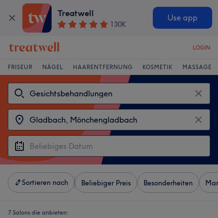
Treatwell
Use app
130K
LOGIN
FRISEUR
NÄGEL
HAARENTFERNUNG
KOSMETIK
MASSAGE
Sortieren nach
Beliebiger Preis
Besonderheiten
Mar
7 Salons die anbieten: