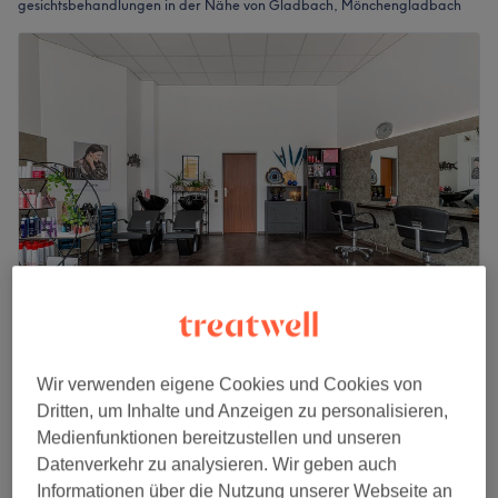
gesichtsbehandlungen in der Nähe von Gladbach, Mönchengladbach
Haarstudio Sogat
4,8
1045 Bewertungen
Wir verwenden eigene Cookies und Cookies von
Mönchengladbach
Auf Karte anzeigen
Dritten, um Inhalte und Anzeigen zu personalisieren,
Express beauty treatment
Medienfunktionen bereitzustellen und unseren
23,50 €
10 Min.
Datenverkehr zu analysieren. Wir geben auch
Schnellansicht Saloninfos
Informationen über die Nutzung unserer Webseite an