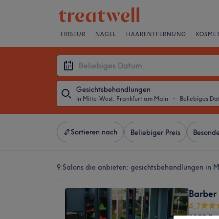
FRISEUR
NÄGEL
HAARENTFERNUNG
KOSMET
Gesichtsbehandlungen
in Mitte-West, Frankfurt am Main
・
Beliebiges D
Sortieren nach
Beliebiger Preis
Besonde
9 Salons die anbieten:
gesichtsbehandlungen in M
Barber 
4,7
1132 Be