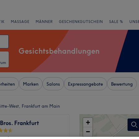
IK
MASSAGE
MÄNNER
GESCHENKGUTSCHEIN
SALE %
UNS
Gesichtsbehandlungen
atum
rheiten
Marken
Salons
Expressangebote
Bewertung
itte-West, Frankfurt am Main
+
Bros. Frankfurt
−
wertungen