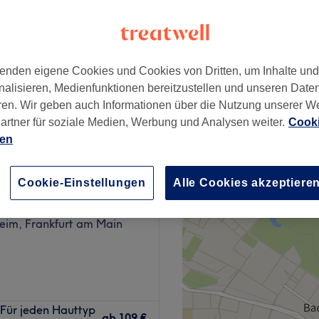
im, Frankfurt am Main
enden eigene Cookies und Cookies von Dritten, um Inhalte un
mpfbad (ab Preis)
nalisieren, Medienfunktionen bereitzustellen und unseren Date
5 €
ren. Wir geben auch Informationen über die Nutzung unserer W
artner für soziale Medien, Werbung und Analysen weiter.
Cooki
ien
Cookie-Einstellungen
Alle Cookies akzeptiere
e Frankfurt
60 Bewertungen
eim, Frankfurt am Main
st du alles was der moderne
 Für jeden Hauttyp
onell und individuell um
ab
109 €