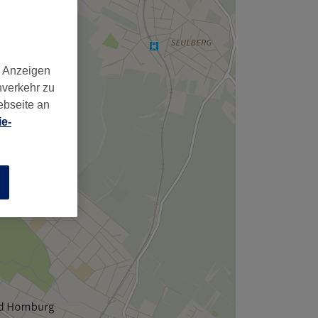
d Anzeigen
nverkehr zu
ebseite an
e-
n