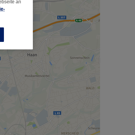
,
ebseite an
e-
n