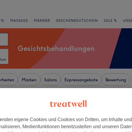
IK
MASSAGE
MÄNNER
GESCHENKGUTSCHEIN
SALE %
UNS
Gesichtsbehandlungen
atum
rheiten
Marken
Salons
Expressangebote
Bewertung
Leverkusen
enden eigene Cookies und Cookies von Dritten, um Inhalte un
+
 Beauty & More
nalisieren, Medienfunktionen bereitzustellen und unseren Date
71 Bewertungen
−