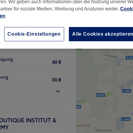
ren. Wir geben auch Informationen über die Nutzung unserer W
gen, Rheinland
artner für soziale Medien, Werbung und Analysen weiter.
Cooki
studio
ien
Cookie-Einstellungen
Alle Cookies akzeptiere
ab
80 €
nigung
40 €
gung
50 €
BOUTIQUE INSTITUT &
EMY