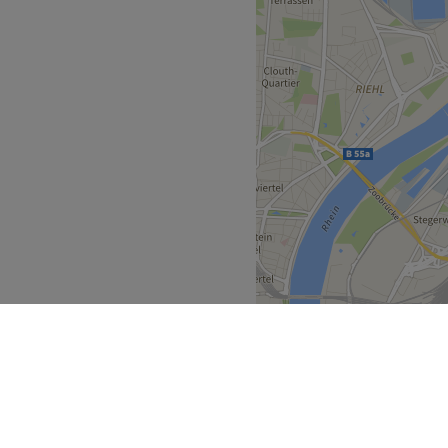
 deinem Traum von porentief,
Zurück zur Salonansicht
 Produkte.
n Augenbrauen ein Stück
hrsmitteln zu erreichen.
nnt zurücklehnen und
Zurück zur Salonansicht
hnhof, mit Zug- und
 entfernt.
tikerinnen, die sich
au wissen, welche
ladend.
Zurück zur Salonansicht