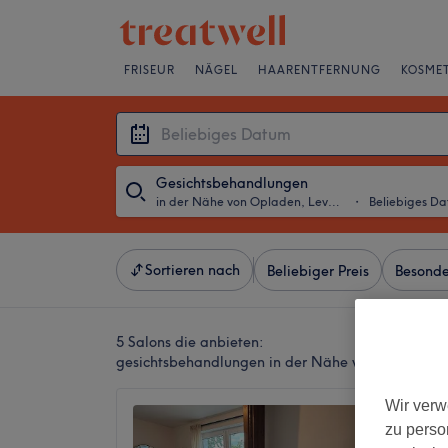
FRISEUR
NÄGEL
HAARENTFERNUNG
KOSMET
Gesichtsbehandlungen
in der Nähe von Opladen, Leverkusen
・
Beliebiges D
Sortieren nach
Beliebiger Preis
Besonde
5 Salons die anbieten:
gesichtsbehandlungen in der Nähe von Opladen, 
Wir verw
Jasmin
zu perso
5,0