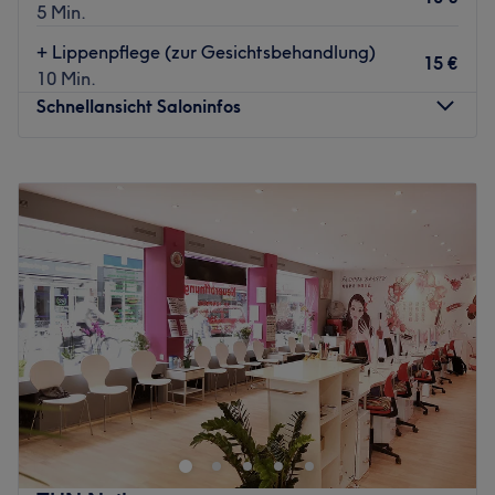
5 Min.
+ Lippenpflege (zur Gesichtsbehandlung)
15 €
10 Min.
Schnellansicht Saloninfos
Montag
08:00
–
19:30
Dienstag
08:00
–
19:30
Mittwoch
08:00
–
19:30
Donnerstag
08:00
–
19:30
Freitag
08:00
–
19:30
Samstag
09:00
–
18:30
Sonntag
Geschlossen
Wer großen Wert auf eine leuchtende Haut, die vor
Vitalität nur so strotzt und wundervoll gepflegte Nägel
legt, ist im Kölner Studio Viktoria Gloss, direkt an der
Hauptstraße 71-73 genau richtig! Hier stehen dir wahre
Beauty-Experten mit Rat und Tat zur Seite und verhelfen