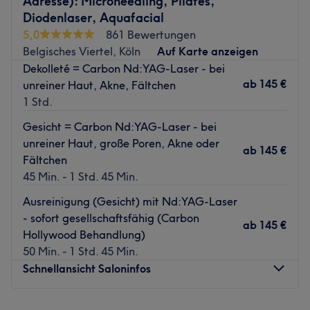
Adresse): Microneedling, Pilates,
Zurück zur Salonansicht
Überzeug dich selbst und buch noch heute deinen
Diodenlaser, Aquafacial
persönlichen Wunschtermin bequem online oder per App
5,0
861 Bewertungen
mit Treatwell!
Belgisches Viertel, Köln
Auf Karte anzeigen
Dekolleté = Carbon Nd:YAG-Laser - bei
In den hellen und stilvoll eingerichteten Räumlichkeiten
ab
145 €
unreiner Haut, Akne, Fältchen
erwarten professionelle Kosmetik- und
1 Std.
Wellnessbehandlungen die anspruchsvollen Kundinnen
und Kunden. Ob Mani- und Pediküre,
Gesicht = Carbon Nd:YAG-Laser - bei
Kosmetikbehandlungen oder Haarentfernung mittels
unreiner Haut, große Poren, Akne oder
ab
145 €
Wachs oder OPT – hier bleibt kein Beauty-Wunsch offen.
Fältchen
Die freundlichen Mitarbeiter stecken ihr gesamtes
45 Min. - 1 Std. 45 Min.
handwerkliches Können einfühlsam in jede einzelne
Ausreinigung (Gesicht) mit Nd:YAG-Laser
Behandlung und liefern dadurch typgerechte Ergebnisse.
- sofort gesellschaftsfähig (Carbon
Lass auch du dich von den tollen Behandlungen
ab
145 €
Hollywood Behandlung)
überzeugen und schalte für eine kurze Zeit von deinem
50 Min. - 1 Std. 45 Min.
Alltag ab.
Schnellansicht Saloninfos
Zurück zur Salonansicht
Montag
08:00
–
22:30