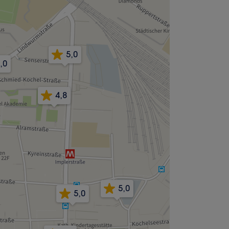
5,0
,0
4,8
5,0
5,0