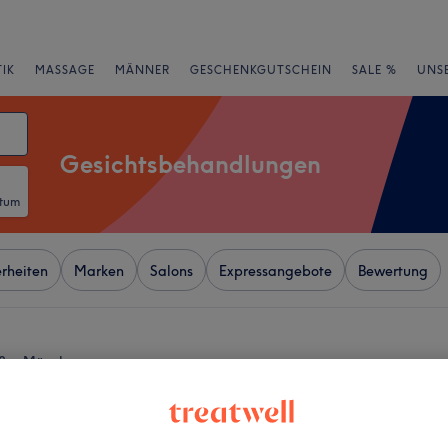
IK
MASSAGE
MÄNNER
GESCHENKGUTSCHEIN
SALE %
UNS
Gesichtsbehandlungen
atum
rheiten
Marken
Salons
Expressangebote
Bewertung
aße, München
+
Aesthetic
651 Bewertungen
−