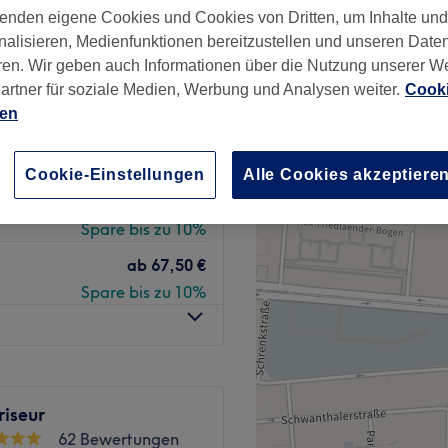
g, München
enden eigene Cookies und Cookies von Dritten, um Inhalte un
nzeiten
nalisieren, Medienfunktionen bereitzustellen und unseren Date
ren. Wir geben auch Informationen über die Nutzung unserer W
artner für soziale Medien, Werbung und Analysen weiter.
Cooki
ien
ab
62,10 €
Spare bis zu 10%
Cookie-Einstellungen
Alle Cookies akzeptiere
ab
94,50 €
Spare bis zu 10%
ab
67,50 €
Spare bis zu 10%
riseur
62 Bewertungen