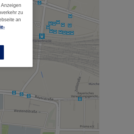
,
d Anzeigen
nverkehr zu
ebseite an
e-
n