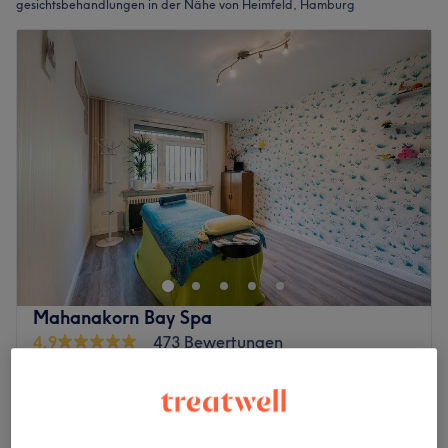
gesichtsbehandlungen in der Nähe von Heimfeld, Hamburg
Mahanakorn Bay Spa
4,9
473 Bewertungen
Heimfeld, Hamburg
Auf Karte anzeigen
Gesichtsbehandlung - Reinigung Damen
94 €
50 Min.
Schnellansicht Saloninfos