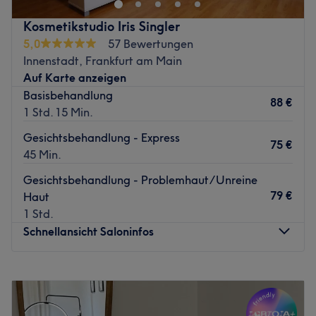
Gerne können Sie mich auf einen Kaffee in
brasilianischem Ambiente besuchen, damit wir Ihre
Kosmetikstudio Iris Singler
Behandlung besprechen können.
5,0
57 Bewertungen
Innenstadt, Frankfurt am Main
Zurück zur Salonansicht
Auf Karte anzeigen
Basisbehandlung
88 €
1 Std. 15 Min.
Gesichtsbehandlung - Express
75 €
45 Min.
Gesichtsbehandlung - Problemhaut/Unreine
79 €
Haut
1 Std.
Schnellansicht Saloninfos
Montag
11:00
–
19:00
Dienstag
10:00
–
19:00
Mittwoch
10:00
–
19:00