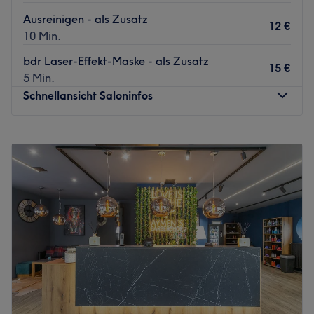
Ausreinigen - als Zusatz
12 €
10 Min.
bdr Laser-Effekt-Maske - als Zusatz
15 €
5 Min.
Schnellansicht Saloninfos
Montag
Geschlossen
Dienstag
10:00
–
19:00
Mittwoch
10:00
–
19:00
Donnerstag
10:00
–
19:00
Freitag
10:00
–
19:00
Samstag
10:00
–
16:00
Sonntag
Geschlossen
Ob Pflege oder im Kampf gegen Zeichen der Zeit – im
Kosmetikstudio Zeitraum Hautpflege erleben in Frankfurt
am Main ist man an der richtigen Adresse. Wieso? Das