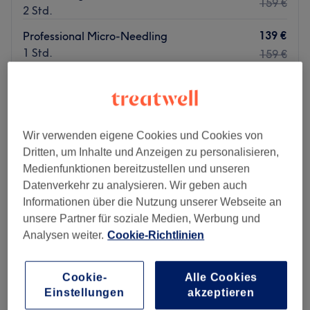
159 €
2 Std.
139 €
Professional Micro-Needling
1 Std.
159 €
Gesichtsbehandlung - Basic
81 €
1 Std.
Schnellansicht Saloninfos
Wir verwenden eigene Cookies und Cookies von
Montag
08:30
–
14:30
Dritten, um Inhalte und Anzeigen zu personalisieren,
Dienstag
08:30
–
18:00
Medienfunktionen bereitzustellen und unseren
Mittwoch
08:30
–
18:00
Datenverkehr zu analysieren. Wir geben auch
Donnerstag
08:30
–
14:30
Informationen über die Nutzung unserer Webseite an
Freitag
08:30
–
18:00
unsere Partner für soziale Medien, Werbung und
Samstag
Geschlossen
Analysen weiter.
Cookie-Richtlinien
Sonntag
Geschlossen
Cookie-
Alle Cookies
Im Kosmetikstudio Casa Cosmetica in Essen-Frintrop
Einstellungen
akzeptieren
kannst du dich entspannt zurücklehnen, während du von