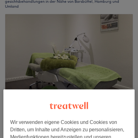
gesichtsbehandlungen in der Nähe von Barsbüttel, Hamburg und
Umland
Beauty Vision
4,5
640 Bewertungen
Rahlstedt, Hamburg
Auf Karte anzeigen
Wir verwenden eigene Cookies und Cookies von
Gesichtsbehandlung - Basis
65 €
Dritten, um Inhalte und Anzeigen zu personalisieren,
1 Std.
Medienfunktionen bereitzustellen und unseren