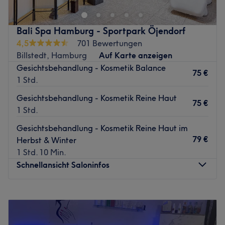
Haarentfernung,
Abgerundet wird das Beautyerlebnis durch die
Bali Spa Hamburg - Sportpark Öjendorf
angenehme und entspannende Atmospäre des Salons.
4,5
701 Bewertungen
Die kompetenten Mitarbeiter verwöhnen Sie rundum und
Billstedt, Hamburg
Auf Karte anzeigen
jede Behandlung wird zu einem unvergesslichen Erlebnis.
Gesichtsbehandlung - Kosmetik Balance
Werfen Sie einen Blick in das Kosmetikstudio BEAUTY
75 €
1 Std.
VISION und buchen gleich Ihren Termin online! Bitte
Bargeld mit haben : )
Gesichtsbehandlung - Kosmetik Reine Haut
75 €
1 Std.
Zurück zur Salonansicht
Gesichtsbehandlung - Kosmetik Reine Haut im
79 €
Herbst & Winter
1 Std. 10 Min.
Schnellansicht Saloninfos
Montag
Geschlossen
Dienstag
Geschlossen
Mittwoch
14:00
–
19:00