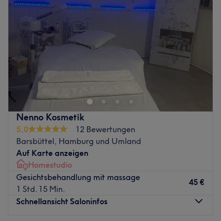
Donnerstag
Geschlossen
Freitag
16:00
–
20:00
Samstag
16:30
–
20:00
Sonntag
12:00
–
18:00
Sehen Sie sich nach etwas Entspannung nach dem
Alltagsstress? Bali Spa Koolbargenredder in Hamburg
hat bestimmt das richtige Angebot für Sie: sei es
Massagen, Kosmetik, Anti-Aging oder Fußpflege. Dazu
haben Sie auch die Möglichkeit erholsame Saunaabende
Nenno Kosmetik
im Sportpark zu verbringen. Genießen Sie die
5,0
12 Bewertungen
traditionelle balinesische Welt und die erholsame
Barsbüttel, Hamburg und Umland
Momente im tollen Ambiente, indem Sie jetzt Ihren
Auf Karte anzeigen
Verwöhnungstermin buchen.
Homestudio
Zurück zur Salonansicht
Gesichtsbehandlung mit massage
45 €
1 Std. 15 Min.
Schnellansicht Saloninfos