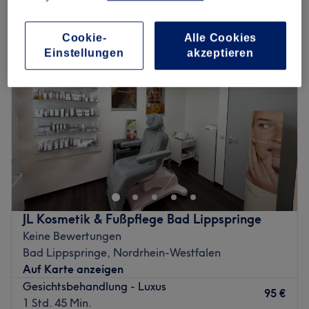
gesichtsbehandlungen in Bad Lippspringe, Nordrhein-Westfalen
Cookie-
Alle Cookies
Einstellungen
akzeptieren
JL Kosmetik & Fußpflege Bad Lippspringe
Keine Bewertungen
Bad Lippspringe, Nordrhein-Westfalen
Auf Karte anzeigen
Gesichtsbehandlung - Luxus
95 €
1 Std. 45 Min.