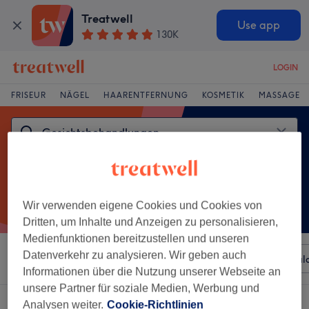
Treatwell
Use app
130K
LOGIN
FRISEUR
NÄGEL
HAARENTFERNUNG
KOSMETIK
MASSAGE
Wir verwenden eigene Cookies und Cookies von
Dritten, um Inhalte und Anzeigen zu personalisieren,
Medienfunktionen bereitzustellen und unseren
Datenverkehr zu analysieren. Wir geben auch
Sortieren nach
Beliebiger Preis
Besonderheiten
Sal
Informationen über die Nutzung unserer Webseite an
unsere Partner für soziale Medien, Werbung und
Ein Salon, der anbietet:
Analysen weiter.
Cookie-Richtlinien