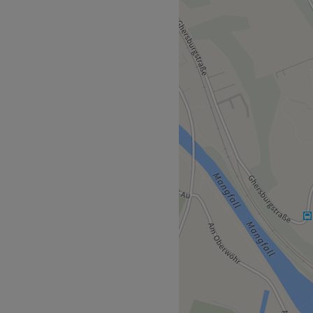
ge zu Luxusgütern
nen Besuch in einem
nzugehen.
ann in Bad Aibling wird
geschenkt und erstklassig
elches von Massagen,
 reicht. Hier können Sie
ente der besonderen Art
 Pflege.
biente, wohlklingender
ollen Pflegebehandlung im
 in Bad Aibling verwöhnen!
Zurück zur Salonansicht