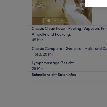
Classic Clean Face - Peeling, Vapozon, Fri
Ampulle und Packung.
45 Min.
Classic Complete - Gesichts-, Hals- und 
1 Std. 20 Min.
Lymphmassage Gesicht
25 Min.
Schnellansicht Saloninfos
Montag
09:00
–
18:00
Dienstag
09:00
–
18:00
Mittwoch
09:00
–
18:00
Donnerstag
09:00
–
18:00