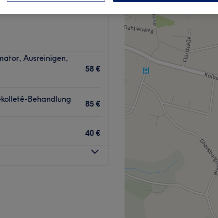
mator, Ausreinigen,
58 €
Dekolleté-Behandlung
85 €
40 €