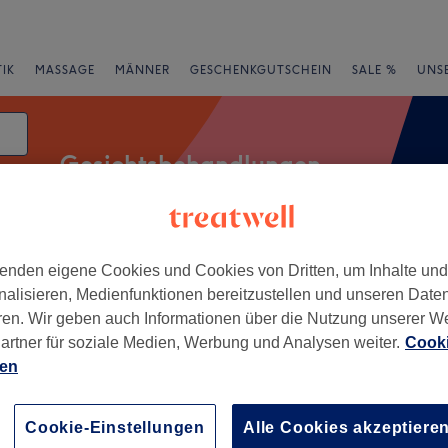
IK
MASSAGE
MÄNNER
GESCHENKGUTSCHEIN
SALE %
UNS
Gesichtsbehandlungen
tum
enden eigene Cookies und Cookies von Dritten, um Inhalte un
Expressangebote
Bewertung
nalisieren, Medienfunktionen bereitzustellen und unseren Date
ren. Wir geben auch Informationen über die Nutzung unserer W
Bad Aibling, Bayerische Alpen
artner für soziale Medien, Werbung und Analysen weiter.
Cooki
ien
+
ay
497 Bewertungen
−
Cookie-Einstellungen
Alle Cookies akzeptiere
ing, Bayerische Alpen