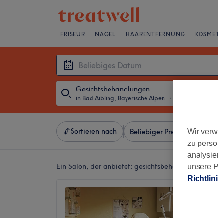
FRISEUR
NÄGEL
HAARENTFERNUNG
KOSMET
Gesichtsbehandlungen
in Bad Aibling, Bayerische Alpen
・
Beliebiges Da
Sortieren nach
Wir verw
Beliebiger Preis
Salons
zu perso
analysie
Ein Salon, der anbietet:
gesichtsbehandlungen in 
unsere P
Richtlin
BeauD
4,9
Bad Aibl