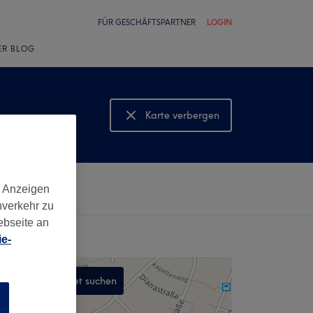
FÜR GESCHÄFTSPARTNER
LOGIN
ER BLOG
Karte verbergen
Karte anzeigen
d Anzeigen
nverkehr zu
ebseite an
e-
In diesem Gebiet suchen
n
,