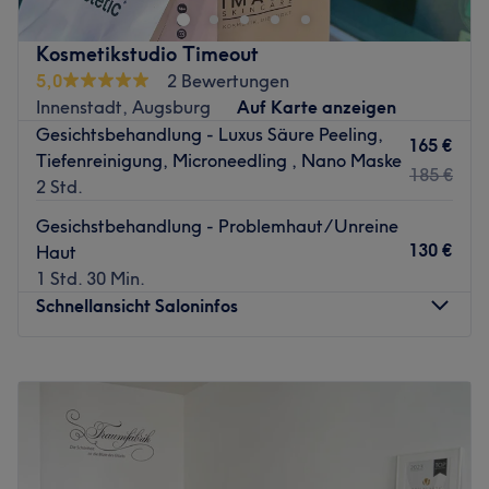
Augenbrauen- und Wimpernlifting,
Gesicht mit exklusiven Treatments revitalisieren, deinen
Gesichtsbehandlungen.
Blick perfektionieren oder bei einer Massage neue
Kosmetikstudio Timeout
Extras: Gut an die Öffis angebunden.
Energie tanken möchtest – in diesem Salon steht deine
5,0
2 Bewertungen
individuelle Schönheit im Mittelpunkt jeder Anwendung.
Zurück zur Salonansicht
Innenstadt, Augsburg
Auf Karte anzeigen
Nächste öffentliche Verkehrsmittel:
Gesichtsbehandlung - Luxus Säure Peeling,
165 €
Tiefenreinigung, Microneedling , Nano Maske
Die Haltestelle Margaret ist in drei Gehminuten bequem
185 €
2 Std.
zu erreichen.
Gesichstbehandlung - Problemhaut/Unreine
Das Team:
130 €
Haut
Inhaberin Meryam zeichnet sich dadurch aus, jeden
1 Std. 30 Min.
Besuch durch handwerkliche Meisterschaft, eine
Schnellansicht Saloninfos
einfühlsame Beratung und eine ruhige Atmosphäre zu
veredeln. Hier wird mit viel Liebe zum Detail gearbeitet,
Montag
Geschlossen
um sowohl bei der Nagelkosmetik als auch beim Make-
Dienstag
Geschlossen
up oder dem Augenbrauen-Styling Ergebnisse zu
Mittwoch
13:00
–
19:00
erzielen, die genau deinen Typ unterstreichen.
Donnerstag
13:00
–
20:00
Was uns an dem Salon gefällt:
Freitag
13:00
–
19:30
Atmosphäre: Harmonisch, stilvoll und sehr einladend.