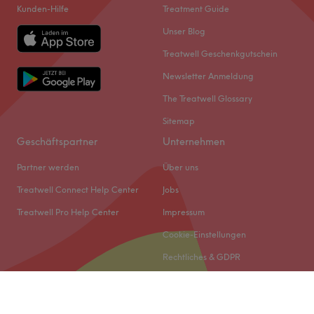
Kunden-Hilfe
Treatment Guide
einzigartige Mischung aus innovativer Pflege und
exotischer Entspannung. Das Angebot umfasst die
Unser Blog
revitalisierende Fish Spa Behandlung, individuelle
Treatwell Geschenkgutschein
Gesichtsbehandlungen, wohltuende Wellness-
Newsletter Anmeldung
Anwendungen sowie effektives Waxing. Hier findest du
sowohl ungewöhnliche Entspannung als auch
The Treatwell Glossary
professionelle Kosmetik.
Sitemap
Nächste öffentliche Verkehrsmittel:
Geschäftspartner
Unternehmen
Die Tram- und Bushaltestelle Augsburg, Moritzplatz ist in
Partner werden
Über uns
nur fünf Gehminuten bequem erreichbar.
Treatwell Connect Help Center
Jobs
Das Team:
Treatwell Pro Help Center
Impressum
Das Team besteht aus Kosmetikerinnen und Wellness-
Cookie-Einstellungen
Experten, die sich durch ihre Professionalität und Hygiene
auszeichnen. Ihre Spezialisierung liegt in der sicheren
Rechtliches & GDPR
Durchführung der Fish Spa Behandlungen und der
individuellen Anpassung von Gesichts- und Waxing-
Services.
© 2026 Treatwell DACH GmbH