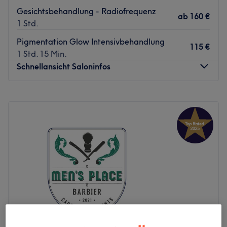
Gesichtsbehandlung - Radiofrequenz
ab
160 €
1 Std.
Pigmentation Glow Intensivbehandlung
115 €
1 Std. 15 Min.
Schnellansicht Saloninfos
Montag
10:30
–
18:00
Dienstag
09:00
–
17:00
Mittwoch
09:00
–
17:00
Donnerstag
09:00
–
17:00
Freitag
09:00
–
17:00
Samstag
10:00
–
16:00
Sonntag
Geschlossen
Im BI-TA BEAUTY im Hamburg Hummelsbüttel bieten wir
Ihnen eine Vielzahl an exklusiven
Schönheitsbehandlungen. Mit hochwertigen Produkten