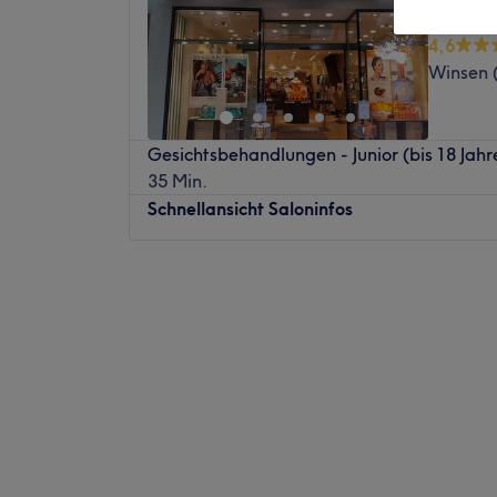
Statio
4,6
Winsen 
Gesichtsbehandlungen - Junior (bis 18 Jahr
35 Min.
Schnellansicht Saloninfos
Montag
09:00
–
18:00
Dienstag
09:00
–
18:00
Mittwoch
09:00
–
18:00
Donnerstag
09:00
–
18:00
Freitag
09:00
–
18:00
Samstag
09:00
–
14:00
Sonntag
Geschlossen
ALLE Luxusmarken der Welt vereint! Dieses