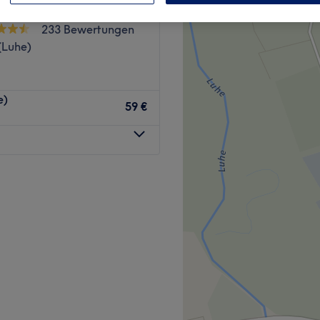
n Winsen
233 Bewertungen
(Luhe)
e)
59 €
 einzigartige Schuback-