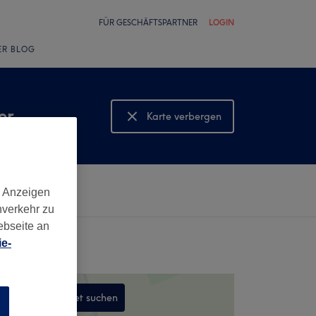
FÜR GESCHÄFTSPARTNER
LOGIN
ER BLOG
er
Karte verbergen
Karte anzeigen
d Anzeigen
nverkehr zu
ebseite an
e-
In diesem Gebiet suchen
n