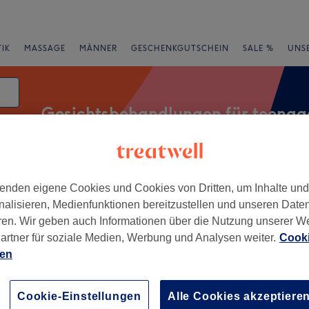
IK
MASSAGE
MÄNNER
GESCHENKGUTSCHEIN
SALE %
UNS
Gesichtsbehandlungen für teenag
essangebote
Bewertung
enden eigene Cookies und Cookies von Dritten, um Inhalte un
nalisieren, Medienfunktionen bereitzustellen und unseren Date
ren. Wir geben auch Informationen über die Nutzung unserer W
artner für soziale Medien, Werbung und Analysen weiter.
Cooki
iedersachsen
ien
+
ck Parfümerie
Cookie-Einstellungen
Alle Cookies akzeptiere
ik Studio und Beauty
−