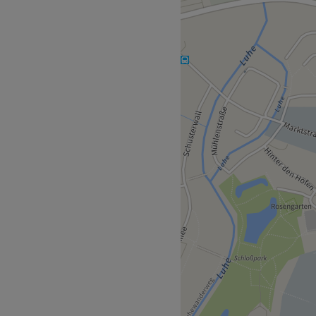
s sonst nirgendwo.
 Nutze die Kompetenz und
BOR, BIOEFFECT, RIVOLI
immte Behandlungskonzepte
 der Schuback Kosmetik-
sehen. Alles, was du tun
ichen Heldinnen der
 erlauben – und deinen
 buchen.
Beauty Station Winsen
ty Specials im Rahmen der
 Wunsch ergänzend an, wie
ngs, Wimpern- und
eauty Treatment to go an
t in der Kosmetiklounge -
 individuell auf deine