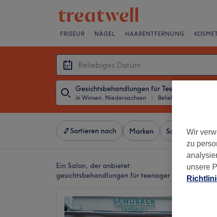
FRISEUR
NÄGEL
HAARENTFERNUNG
KOSMET
Gesichtsbehandlungen für Teenager
in Winsen, Niedersachsen
・
Beliebiges Datum
Sortieren nach
Marken
Salons
Expr
Wir verw
zu perso
analysie
Ein Salon, der anbietet:
unsere P
gesichtsbehandlungen für teenager in Winsen, N
Richtlin
Schuba
Kosmet