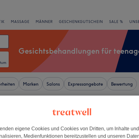
IK
MASSAGE
MÄNNER
GESCHENKGUTSCHEIN
SALE %
UNS
Gesichtsbehandlungen für teenag
atum
rheiten
Marken
Salons
Expressangebote
Bewertung
n Wilmersdorfer Straße, Berlin
+
 - Center Berlin
enden eigene Cookies und Cookies von Dritten, um Inhalte un
nalisieren, Medienfunktionen bereitzustellen und unseren Date
220 Bewertungen
−