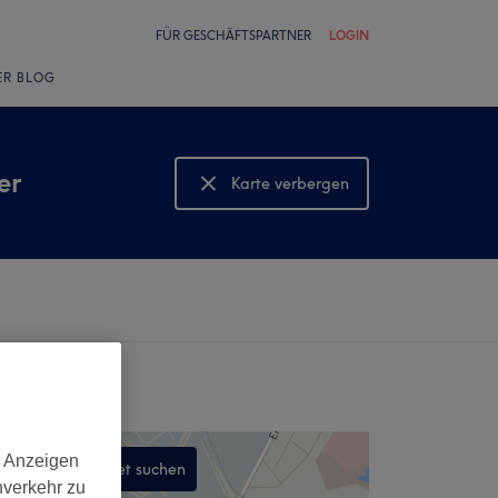
FÜR GESCHÄFTSPARTNER
LOGIN
ER BLOG
er
Karte verbergen
Karte anzeigen
d Anzeigen
In diesem Gebiet suchen
nverkehr zu