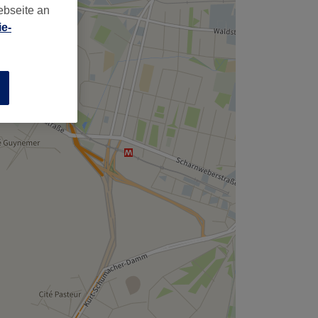
,
ebseite an
e-
n