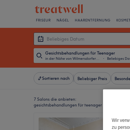
FRISEUR
NÄGEL
HAARENTFERNUNG
KOSMET
Gesichtsbehandlungen für Teenager
in der Nähe von Wilmersdorfer Straße, Berlin
・
Beliebiges D
Sortieren nach
Beliebiger Preis
Besonde
7 Salons die anbieten:
gesichtsbehandlungen für teenager in der Nähe vo
Endermo
Wir verw
zu perso
4,9