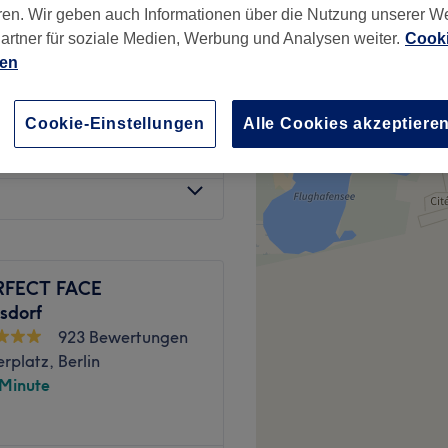
ren. Wir geben auch Informationen über die Nutzung unserer W
enburg, Berlin
artner für soziale Medien, Werbung und Analysen weiter.
Cooki
ien
Cookie-Einstellungen
Alle Cookies akzeptiere
59 €
Schüler
74 €
RFECT FACE
sdorf
923 Bewertungen
platz, Berlin
 Minute
on Kopf bis Fuß Nein sagen?