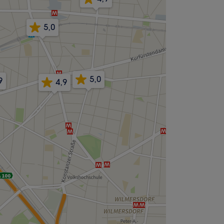
5,0
5,0
9
4,9