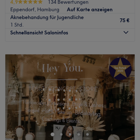
4,9
134 Bewertungen
Fachkenntnis beraten und finden Sie die Behandlung, die
Eppendorf, Hamburg
Auf Karte anzeigen
ideal zu Ihrem Körper und Ihren Wünschen passt. Buchen
Aknebehandung für Jugendliche
Sie schon heute online Ihren Schönheitstermin!
75 €
1 Std.
Zurück zur Salonansicht
Schnellansicht Saloninfos
Montag
10:00
–
18:00
Dienstag
10:00
–
18:00
Mittwoch
10:00
–
18:00
Donnerstag
10:00
–
18:00
Freitag
10:00
–
18:00
Samstag
10:00
–
15:00
Sonntag
Geschlossen
Strahlend rein und jugendlich frisch – wer sich solch ein
Hautbild wünscht, sollte dem Kosmetikstudio Cosmetic
Deluxe in der Löwenstraße 24 einen Besuch abstatten. Mit
seiner zentralen Lage in Hamburg-Eppendorf ist dieser
schöne Salon superleicht zu erreichen – ob mit den Öffis