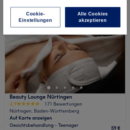
gesichtsbehandlungen für teenager in Nürtingen, Baden-
Württemberg
Cookie-
Alle Cookies
Einstellungen
akzeptieren
Beauty Lounge Nürtingen
4,9
171 Bewertungen
Nürtingen, Baden-Württemberg
Auf Karte anzeigen
Gesichtsbehandlung - Teenager
59 €