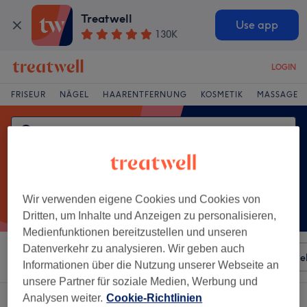
Treatwell
Use app
130K
LOGIN
FRISEUR
NÄGEL
HAARENTFERNUNG
KOSMETIK
MASSAGE
Wir verwenden eigene Cookies und Cookies von
Dritten, um Inhalte und Anzeigen zu personalisieren,
Medienfunktionen bereitzustellen und unseren
Datenverkehr zu analysieren. Wir geben auch
Sortieren nach
Besonderheiten
Salons
Expressange
Informationen über die Nutzung unserer Webseite an
unsere Partner für soziale Medien, Werbung und
Analysen weiter.
Cookie-Richtlinien
Ein Salon, der anbietet: