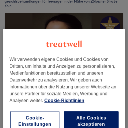
gesichtsbehandlungen für teenager in der Nähe von Zülpicher Straße,
Köln
Wir verwenden eigene Cookies und Cookies von
Dritten, um Inhalte und Anzeigen zu personalisieren,
Medienfunktionen bereitzustellen und unseren
Datenverkehr zu analysieren. Wir geben auch
Informationen über die Nutzung unserer Webseite an
unsere Partner für soziale Medien, Werbung und
Glow Up by Clara
Analysen weiter.
Cookie-Richtlinien
5,0
212 Bewertungen
Klettenberg, Köln
Auf Karte anzeigen
Gesichtsbehandlung - Teenager
Cookie-
Alle Cookies
80 €
45 Min.
Einstellungen
akzeptieren