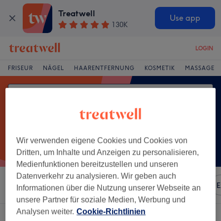
Treatwell
Use app
130K
LOGIN
FRISEUR
NÄGEL
HAARENTFERNUNG
KOSMETIK
MASSAGE
Wir verwenden eigene Cookies und Cookies von
Dritten, um Inhalte und Anzeigen zu personalisieren,
Medienfunktionen bereitzustellen und unseren
Datenverkehr zu analysieren. Wir geben auch
Sortieren nach
Besonderheiten
Marken
Salons
E
Informationen über die Nutzung unserer Webseite an
unsere Partner für soziale Medien, Werbung und
Analysen weiter.
Cookie-Richtlinien
Ein Salon, der anbietet: