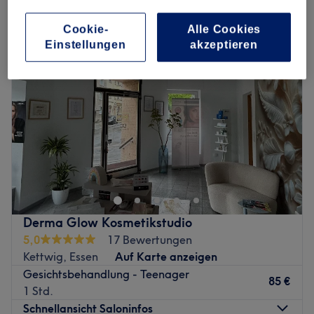
gesichtsbehandlungen für teenager in Kettwig, Essen
Cookie-
Alle Cookies
Einstellungen
akzeptieren
Derma Glow Kosmetikstudio
5,0
17 Bewertungen
Kettwig, Essen
Auf Karte anzeigen
Gesichtsbehandlung - Teenager
85 €
1 Std.
Schnellansicht Saloninfos