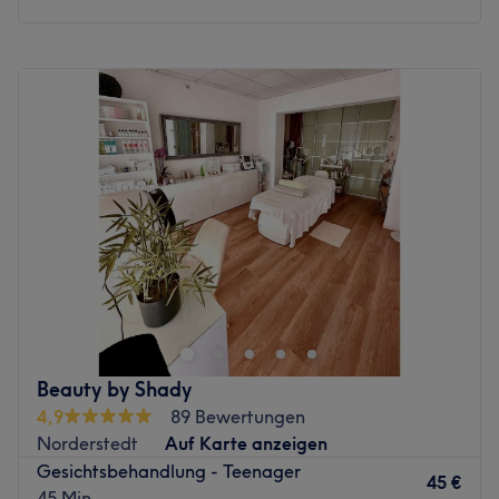
Montag
10:00
–
18:30
Dienstag
10:00
–
18:30
Mittwoch
10:00
–
17:30
Donnerstag
10:00
–
17:30
Freitag
10:00
–
17:30
Samstag
11:00
–
17:30
Sonntag
Geschlossen
Nächste öffentliche Verkehrsmittel:
Nur zwei Gehminuten entfernt des Salons befindet sich
die Bushaltestelle Wördenmoorweg.
Das Team:
Beauty by Shady
Was uns an dem Salon gefällt:
4,9
89 Bewertungen
Atmosphäre:
Norderstedt
Auf Karte anzeigen
Expertise:
Gesichtsbehandlung - Teenager
45 €
Produkte und Produktmarken: Cure Concept, Jolifin,
45 Min.