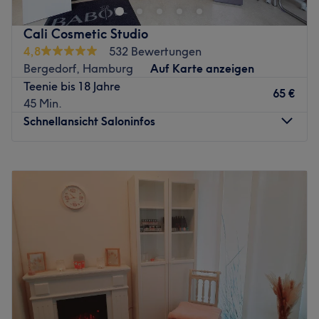
Anti-Aging Programme oder Makeup-Auffrischungen -
bei Anja Paschen sind Sie in fürsorglichen Händen.
Cali Cosmetic Studio
Lassen Sie sich persönlich mit viel Erfahrung und
4,8
532 Bewertungen
Fachkenntnis beraten und finden Sie die Behandlung, die
Bergedorf, Hamburg
Auf Karte anzeigen
ideal zu Ihrem Körper und Ihren Wünschen passt. Buchen
Teenie bis 18 Jahre
Sie schon heute online Ihren Schönheitstermin!
65 €
45 Min.
Zurück zur Salonansicht
Schnellansicht Saloninfos
Montag
09:00
–
18:00
Dienstag
09:00
–
18:00
Mittwoch
09:00
–
18:00
Donnerstag
09:00
–
18:00
Freitag
09:00
–
18:00
Samstag
09:00
–
16:00
Sonntag
Geschlossen
Im BABOR Institut - Cali Cosmetic Studio - Am Brink 3, in
Hamburg Bergedorf kannst du dich entführen lassen, in