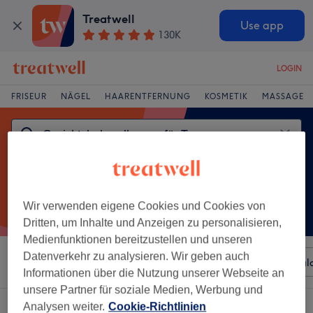
Treatwell
Use app
130K
LOGIN
FRISEUR
NÄGEL
HAARENTFERNUNG
KOSMETIK
MASSAGE
Wir verwenden eigene Cookies und Cookies von
Dritten, um Inhalte und Anzeigen zu personalisieren,
Medienfunktionen bereitzustellen und unseren
Datenverkehr zu analysieren. Wir geben auch
Sortieren nach
Beliebiger Preis
Besonderheiten
Sal
Informationen über die Nutzung unserer Webseite an
unsere Partner für soziale Medien, Werbung und
Ein Salon, der anbietet:
Analysen weiter.
Cookie-Richtlinien