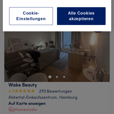
gesichtsbehandlungen für teenager in der Nähe von Bergstedt,
Hamburg
Cookie-
Alle Cookies
Einstellungen
akzeptieren
Wake Beauty
4,9
293 Bewertungen
Alstertal-Einkaufszentrum, Hamburg
Auf Karte anzeigen
Homestudio