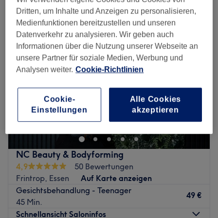
gesichtsbehandlungen für teenager in der Nähe von Frintrop, Essen
Dritten, um Inhalte und Anzeigen zu personalisieren,
Medienfunktionen bereitzustellen und unseren
Datenverkehr zu analysieren. Wir geben auch
Informationen über die Nutzung unserer Webseite an
unsere Partner für soziale Medien, Werbung und
Analysen weiter.
Cookie-Richtlinien
Cookie-
Alle Cookies
Einstellungen
akzeptieren
NC Beauty & Bodyforming
4,9
50 Bewertungen
Frintrop, Essen
Auf Karte anzeigen
Gesichtsbehandlung - Teenager
49 €
45 Min.
Schnellansicht Saloninfos